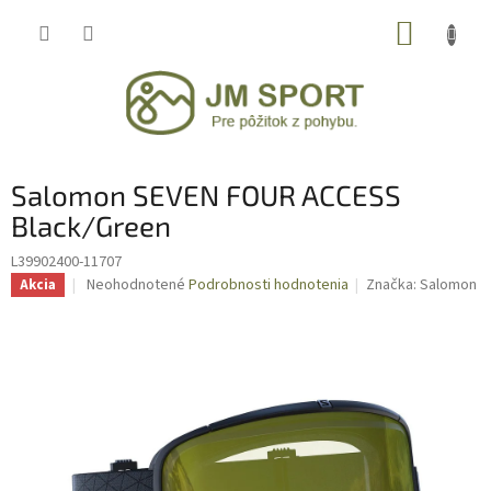
Prejsť
NÁKUP
na
obsah
KOŠÍK
Salomon SEVEN FOUR ACCESS
Black/Green
L39902400-11707
Priemerné
Neohodnotené
Podrobnosti hodnotenia
Značka:
Salomon
Akcia
hodnotenie
produktu
je
0,0
z
5
hviezdičiek.