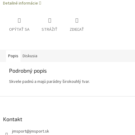
Detailné informácie
OPÝTAŤ SA
STRÁŽIŤ
ZDIEĽAŤ
Popis
Diskusia
Podrobný popis
Skvele padnú a majú parádny širokouhlý tvar.
Z
á
p
ä
Kontakt
t
jmsport
@
jmsport.sk
i