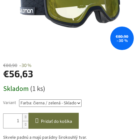
€80,90
–30 %
€80,90
–30 %
€56,63
Jednotková
Skladom
(1 ks)
cena:
Variant
Pridať do košíka
Skvele padnú a majú parádny širokouhlý tvar.