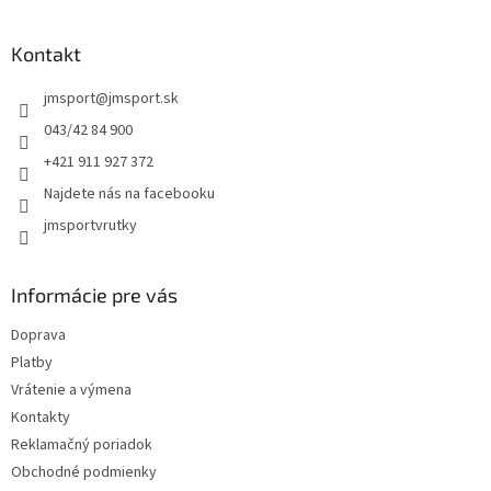
á
p
ä
Kontakt
t
jmsport
@
jmsport.sk
i
e
043/42 84 900
+421 911 927 372
Najdete nás na facebooku
jmsportvrutky
Informácie pre vás
Doprava
Platby
Vrátenie a výmena
Kontakty
Reklamačný poriadok
Obchodné podmienky