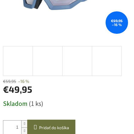
€59,95
–16 %
€59,95
–16 %
€49,95
Jednotková
Skladom
(1 ks)
cena:
Pridať do košíka