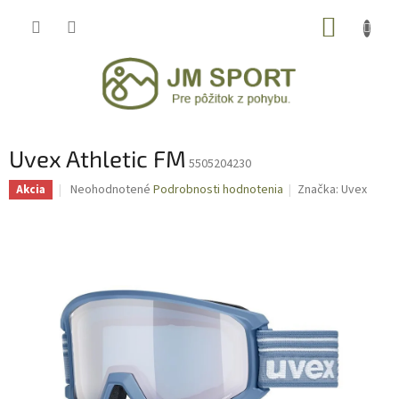
Prejsť
NÁKUP
na
obsah
KOŠÍK
Uvex Athletic FM
5505204230
Priemerné
Neohodnotené
Podrobnosti hodnotenia
Značka:
Uvex
Akcia
hodnotenie
produktu
je
0,0
z
5
hviezdičiek.