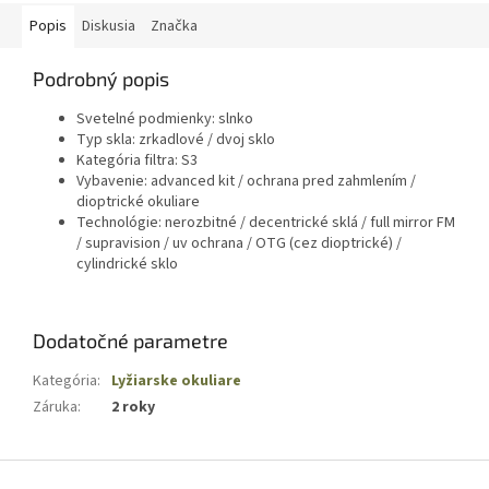
Popis
Diskusia
Značka
Podrobný popis
Svetelné podmienky: slnko
Typ skla: zrkadlové / dvoj sklo
Kategória filtra: S3
Vybavenie: advanced kit / ochrana pred zahmlením /
dioptrické okuliare
Technológie: nerozbitné / decentrické sklá / full mirror FM
/ supravision / uv ochrana / OTG (cez dioptrické) /
cylindrické sklo
Dodatočné parametre
Kategória
:
Lyžiarske okuliare
Záruka
:
2 roky
Z