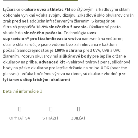
Lyžiarske okuliare
uvex athletic FM
so štýlovými zrkadlovými sklami
dokonale vyniknú vďaka svojmu dizajnu. Zrkadlové sklo okuliarov chráni
zrak pred nežiaddúcim infračerveným žiarením. S kategóriou
filtra
s3
prepúšťa
18-9% slnečného žiarenia.
Okuliare sú preto
vhodné do
slnečného počasia.
Technológia
uvex
supravision®
protizahmlievacia vrstva
nanesená na vnútornej
strane skla zaručuje jasne videnie bez zahmlievania v každom
počasí. Samozrejmosťou je
100% ochrana
pred UVA, UVB a UVC
žiarením. Popruh okuliarov má
silikónové body
pre lepšie držanie
okuliarov na prilbe.
advanced kit
- velúrová tvárová pena, silikónové
body na páske okuliarov pre lepšie držanie na prilbe
OTG
(over the
glasses) - vďaka bočnému výrezu na ráme, sú okuliare vhodné
pre
lyžiarov s dioptrickými okuliarmi
Detailné informácie
OPÝTAŤ SA
STRÁŽIŤ
ZDIEĽAŤ