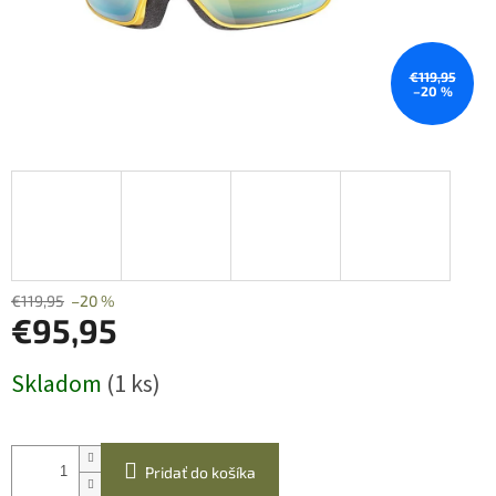
€119,95
–20 %
€119,95
–20 %
€95,95
Jednotková
Skladom
(1 ks)
cena:
Pridať do košíka