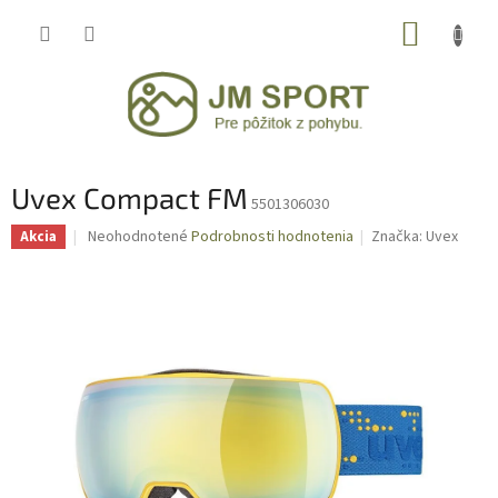
Prejsť
NÁKUP
na
obsah
KOŠÍK
Uvex Compact FM
5501306030
Priemerné
Neohodnotené
Podrobnosti hodnotenia
Značka:
Uvex
Akcia
hodnotenie
produktu
je
0,0
z
5
hviezdičiek.