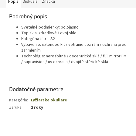
Popis
Diskusia
Značka
Podrobný popis
Svetelné podmienky: polojasno
Typ skla: zrkadlové / dvoj sklo
Kategória filtra: S2
Vybavenie: extended kit / vetranie cez rám / ochrana pred
zahmlením
Technológie: nerozbitné / decentrické sklá / full mirror FM
/ supravision / uv ochrana / dvojité sférické sklá
Dodatočné parametre
Kategória
:
Lyžiarske okuliare
Záruka
:
2 roky
Z
á