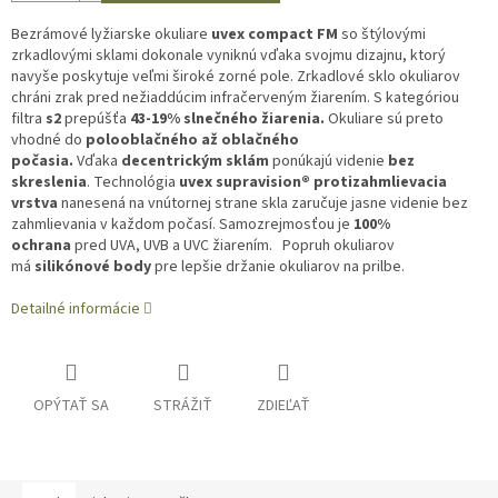
Bezrámové lyžiarske okuliare
uvex compact FM
so štýlovými
zrkadlovými sklami dokonale vyniknú vďaka svojmu dizajnu, ktorý
navyše poskytuje veľmi široké zorné pole. Zrkadlové sklo okuliarov
chráni zrak pred nežiaddúcim infračerveným žiarením. S kategóriou
filtra
s2
prepúšťa
43-19% slnečného žiarenia.
Okuliare sú preto
vhodné do
polooblačného až oblačného
počasia.
Vďaka
decentrickým sklám
ponúkajú videnie
bez
skreslenia
. Technológia
uvex supravision®
protizahmlievacia
vrstva
nanesená na vnútornej strane skla zaručuje jasne videnie bez
zahmlievania v každom počasí. Samozrejmosťou je
100%
ochrana
pred UVA, UVB a UVC žiarením. Popruh okuliarov
má
silikónové body
pre lepšie držanie okuliarov na prilbe.
Detailné informácie
OPÝTAŤ SA
STRÁŽIŤ
ZDIEĽAŤ