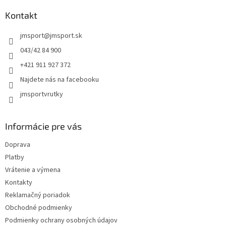
p
ä
Kontakt
t
jmsport
@
jmsport.sk
i
e
043/42 84 900
+421 911 927 372
Najdete nás na facebooku
jmsportvrutky
Informácie pre vás
Doprava
Platby
Vrátenie a výmena
Kontakty
Reklamačný poriadok
Obchodné podmienky
Podmienky ochrany osobných údajov