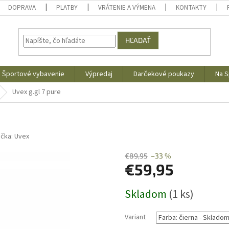
DOPRAVA
PLATBY
VRÁTENIE A VÝMENA
KONTAKTY
HĽADAŤ
Športové vybavenie
Výpredaj
Darčekové poukazy
Na S
Uvex g.gl 7 pure
ačka:
Uvex
€89,95
–33 %
€59,95
Jednotková
Skladom
(1 ks)
cena:
Variant