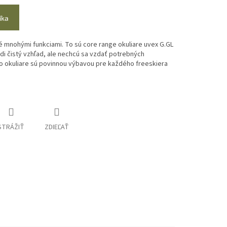
íka
mnohými funkciami. To sú core range okuliare uvex G.GL
adi čistý vzhľad, ale nechcú sa vzdať potrebných
o okuliare sú povinnou výbavou pre každého freeskiera
STRÁŽIŤ
ZDIEĽAŤ