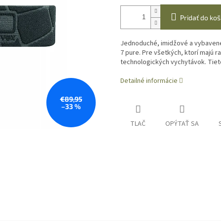
Pridať do koš
Jednoduché, imidžové a vybavené 
7 pure. Pre všetkých, ktorí majú r
technologických vychytávok. Tiet
Detailné informácie
€89,95
–33 %
TLAČ
OPÝTAŤ SA