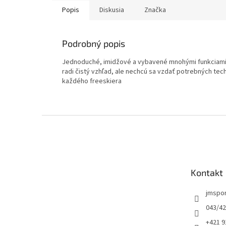
Popis
Diskusia
Značka
Podrobný popis
Jednoduché, imidžové a vybavené mnohými funkciami. T
radi čistý vzhľad, ale nechcú sa vzdať potrebných te
každého freeskiera
Z
á
p
ä
t
Kontakt
i
e
jmspo
043/42
+421 9