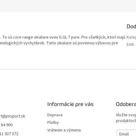
Dod
o sú core range okuliare uvex G.GL 7 pure. Pre všetkých, ktorí majú
Kate
chnologických vychytávok. Tieto okuliare sú povinnou výbavou pre
EAN
:
Informácie pre vás
Odobera
Doprava
Vložte svo
rt
@
jmsport.sk
produktoch
Platby
 84 900
Vrátenie a výmena
11 927 372
Email