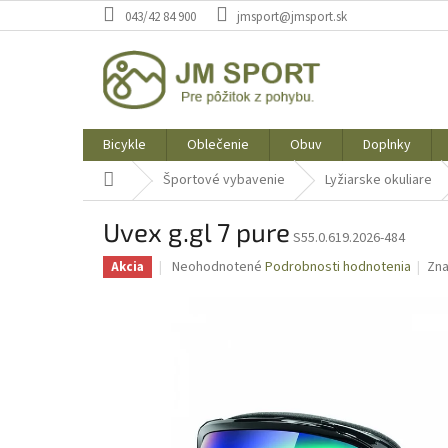
Prejsť
043/42 84 900
jmsport@jmsport.sk
na
obsah
Bicykle
Oblečenie
Obuv
Doplnky
Domov
Športové vybavenie
Lyžiarske okuliare
Uvex g.gl 7 pure
S55.0.619.2026-484
Priemerné
Neohodnotené
Podrobnosti hodnotenia
Zn
Akcia
hodnotenie
produktu
je
0,0
z
5
hviezdičiek.