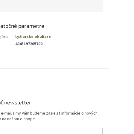
atočné parametre
gória
:
Lyžiarske okuliare
4043197205700
ť newsletter
j e-mail a my Vám budeme zasielať informácie o nových
 na našom e-shope.