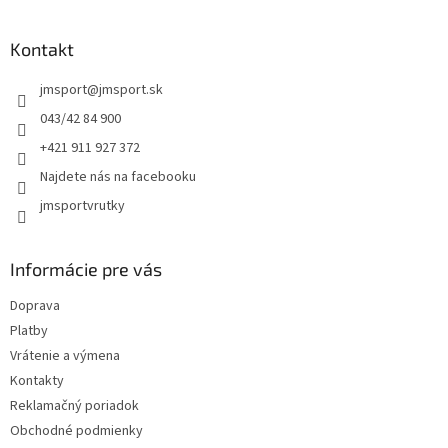
á
p
ä
Kontakt
t
jmsport
@
jmsport.sk
i
e
043/42 84 900
+421 911 927 372
Najdete nás na facebooku
jmsportvrutky
Informácie pre vás
Doprava
Platby
Vrátenie a výmena
Kontakty
Reklamačný poriadok
Obchodné podmienky