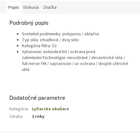
Popis
Diskusia
Značka
Podrobný popis
Svetelné podmienky: polojasno / oblačno
Typ skla: zrkadlové / dvoj sklo
Kategória filtra: S2
Vybavenie: extended kit / ochrana pred
zahmlenímTechnológie: nerozbitné / decentrické sklá /
full mirror FM / supravision / uv ochrana / dvojité sférické
sklá
Dodatočné parametre
Kategória
:
Lyžiarske okuliare
Záruka
:
2 roky
Z