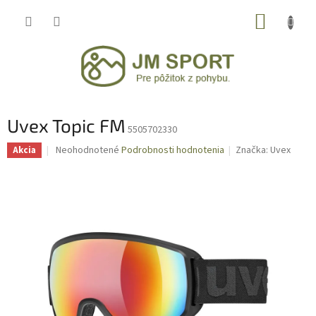
Prejsť
NÁKUP
na
obsah
KOŠÍK
Uvex Topic FM
5505702330
Priemerné
Neohodnotené
Podrobnosti hodnotenia
Značka:
Uvex
Akcia
hodnotenie
produktu
je
0,0
z
5
hviezdičiek.