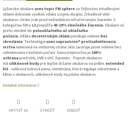
Lyžiarske okuliare
uvex topic FM sphere
so štýlovými zrkadlovými
sklami dokonale vyniknú vďaka svojmu dizajnu. Zrkadlové sklo
okuliarov chráni zrak pred nežiaddúcim infračerveným žiarením. S
kategóriou filtra
s2
prepúšťa
43-19% slnečného žiarenia.
Okuliare sú
preto vhodné do
polooblačného až oblačného
počasia.
Vďaka
decentrickým sklám
ponúkajú videnie
bez
skreslenia
. Technológia
uvex supravision®
protizahmlievacia
vrstva
nanesená na vnútornej strane skla zaručuje jasne videnie bez
zahmlievania v každom počasí. Samozrejmosťou je
100%
ochrana
pred UVA, UVB a UVC žiarením. Popruh okuliarov
má
silikónové body
pre lepšie držanie okuliarov na prilbe.
extended
kit
- velúrová tvárová pena, membrána, ktorá reguluje odvetranie a
klímu v okuliaroch, silikónové body na páske okuliarov
Detailné informácie
OPÝTAŤ SA
STRÁŽIŤ
ZDIEĽAŤ