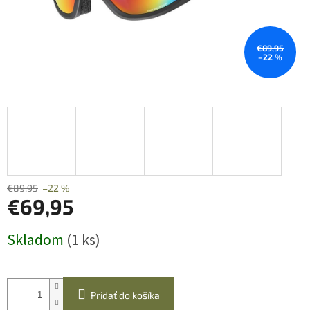
€89,95
–22 %
€89,95
–22 %
€69,95
Jednotková
Skladom
(1 ks)
cena:
Pridať do košíka