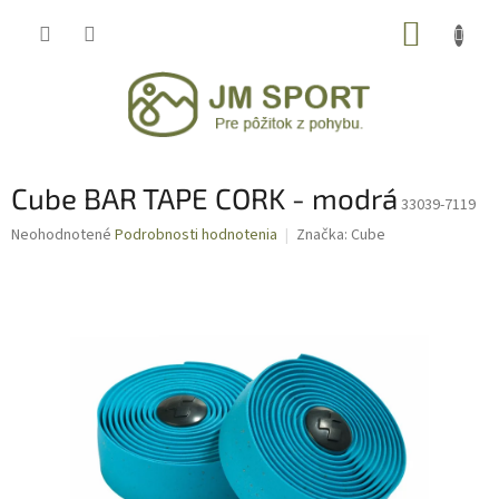
Prejsť
NÁKUP
na
obsah
KOŠÍK
Cube BAR TAPE CORK - modrá
33039-7119
Priemerné
Neohodnotené
Podrobnosti hodnotenia
Značka:
Cube
hodnotenie
produktu
je
0,0
z
5
hviezdičiek.