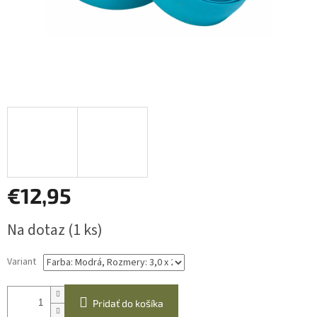
€12,95
Jednotková
Na dotaz
(1 ks)
cena:
Variant
Pridať do košíka