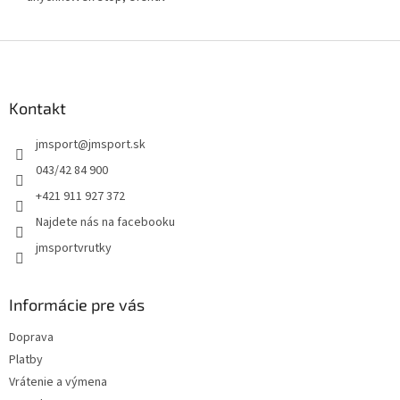
Z
á
p
ä
Kontakt
t
jmsport
@
jmsport.sk
i
e
043/42 84 900
+421 911 927 372
Najdete nás na facebooku
jmsportvrutky
Informácie pre vás
Doprava
Platby
Vrátenie a výmena