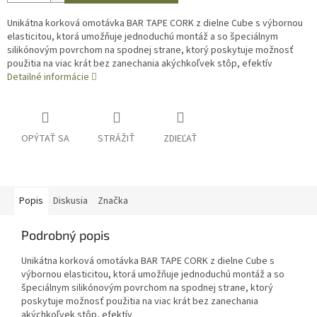
Unikátna korková omotávka BAR TAPE CORK z dielne Cube s výbornou
elasticitou, ktorá umožňuje jednoduchú montáž a so špeciálnym
silikónovým povrchom na spodnej strane, ktorý poskytuje možnosť
použitia na viac krát bez zanechania akýchkoľvek stôp, efektív
Detailné informácie
OPÝTAŤ SA
STRÁŽIŤ
ZDIEĽAŤ
Popis
Diskusia
Značka
Podrobný popis
Unikátna korková omotávka BAR TAPE CORK z dielne Cube s
výbornou elasticitou, ktorá umožňuje jednoduchú montáž a so
špeciálnym silikónovým povrchom na spodnej strane, ktorý
poskytuje možnosť použitia na viac krát bez zanechania
akýchkoľvek stôp, efektív