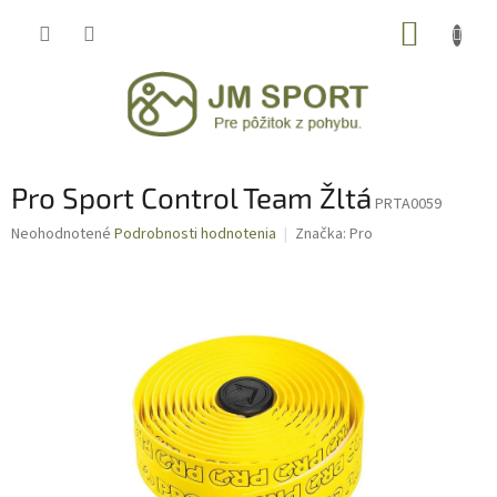
Prejsť
NÁKUP
na
obsah
KOŠÍK
Pro Sport Control Team Žltá
PRTA0059
Priemerné
Neohodnotené
Podrobnosti hodnotenia
Značka:
Pro
hodnotenie
produktu
je
0,0
z
5
hviezdičiek.