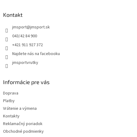
á
p
ä
Kontakt
t
jmsport
@
jmsport.sk
i
e
043/42 84 900
+421 911 927 372
Najdete nás na facebooku
jmsportvrutky
Informácie pre vás
Doprava
Platby
Vrátenie a výmena
Kontakty
Reklamačný poriadok
Obchodné podmienky