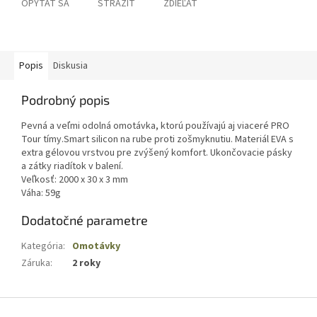
OPÝTAŤ SA
STRÁŽIŤ
ZDIEĽAŤ
Popis
Diskusia
Podrobný popis
Pevná a veľmi odolná omotávka, ktorú používajú aj viaceré PRO
Tour tímy.Smart silicon na rube proti zošmyknutiu. Materiál EVA s
extra gélovou vrstvou pre zvýšený komfort. Ukončovacie pásky
a zátky riadítok v balení.
Veľkosť: 2000 x 30 x 3 mm
Váha: 59g
Dodatočné parametre
Kategória
:
Omotávky
Záruka
:
2 roky
Z