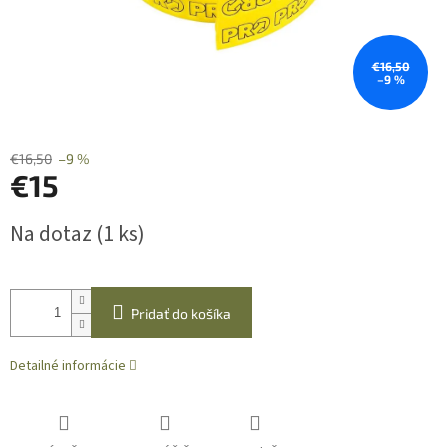
€16,50
–9 %
€16,50
–9 %
€15
Jednotková
Na dotaz
(1 ks)
cena:
Pridať do košíka
Detailné informácie