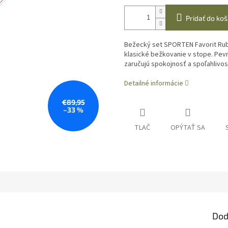
Pridať do koš
Bežecký set SPORTEN Favorit Rubin
klasické bežkovanie v stope. Pev
zaručujú spokojnosť a spoľahlivos
Detailné informácie
€89,95
–33 %
TLAČ
OPÝTAŤ SA
Dod