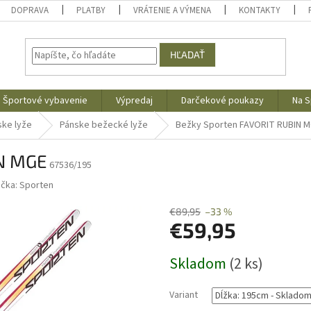
DOPRAVA
PLATBY
VRÁTENIE A VÝMENA
KONTAKTY
HĽADAŤ
Športové vybavenie
Výpredaj
Darčekové poukazy
Na S
ke lyže
Pánske bežecké lyže
Bežky Sporten FAVORIT RUBIN 
IN MGE
67536/195
ačka:
Sporten
€89,95
–33 %
€59,95
Jednotková
Skladom
(2 ks)
cena:
Variant