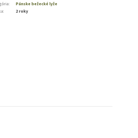
gória
:
Pánske bežecké lyže
ka
:
2 roky