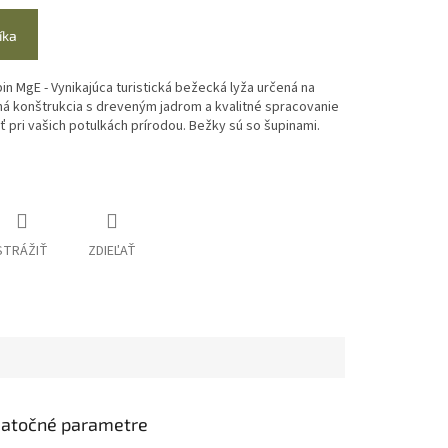
íka
 MgE - Vynikajúca turistická bežecká lyža určená na
ná konštrukcia s dreveným jadrom a kvalitné spracovanie
ť pri vašich potulkách prírodou. Bežky sú so šupinami.
STRÁŽIŤ
ZDIEĽAŤ
atočné parametre