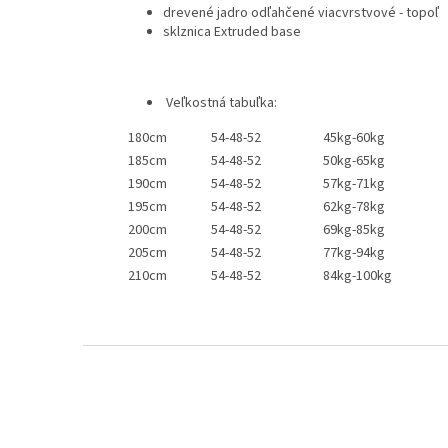
drevené jadro odľahčené viacvrstvové - topoľ
sklznica Extruded base
Veľkostná tabuľka:
180cm
54-48-52
45kg-60kg
185cm
54-48-52
50kg-65kg
190cm
54-48-52
57kg-71kg
195cm
54-48-52
62kg-78kg
200cm
54-48-52
69kg-85kg
205cm
54-48-52
77kg-94kg
210cm
54-48-52
84kg-100kg
Z
á
p
ä
t