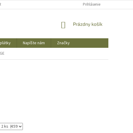
REKLAMAČNÝ PORIADOK
OBCHODNÉ PODMIENKY
Prihlásenie
PODMIENKY OCHR
NÁKUPNÝ
Prázdny košík
KOŠÍK
plátky
Napíšte nám
Značky
MGE