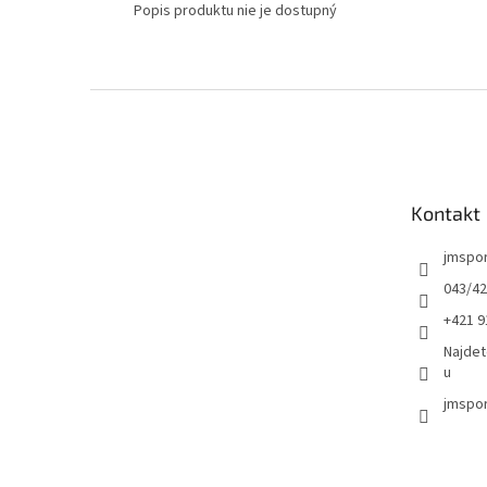
Popis produktu nie je dostupný
Z
á
p
ä
t
Kontakt
i
e
jmspo
043/42
+421 9
Najdet
u
jmspor