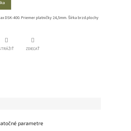
íka
ax DSK-400. Priemer platničky 24,5mm. Šírka brzd.plochy
STRÁŽIŤ
ZDIEĽAŤ
atočné parametre