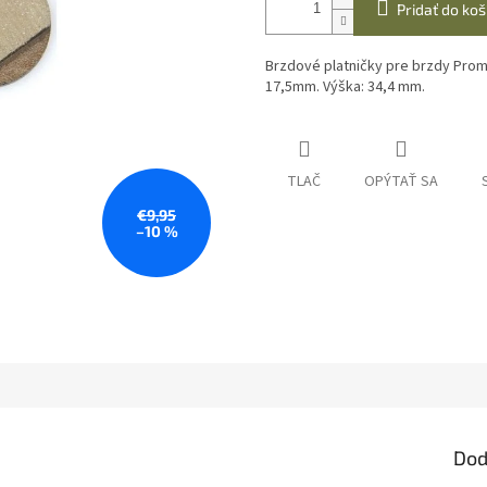
Pridať do koš
Brzdové platničky pre brzdy Prom
17,5mm. Výška: 34,4 mm.
TLAČ
OPÝTAŤ SA
€9,95
–10 %
Dod