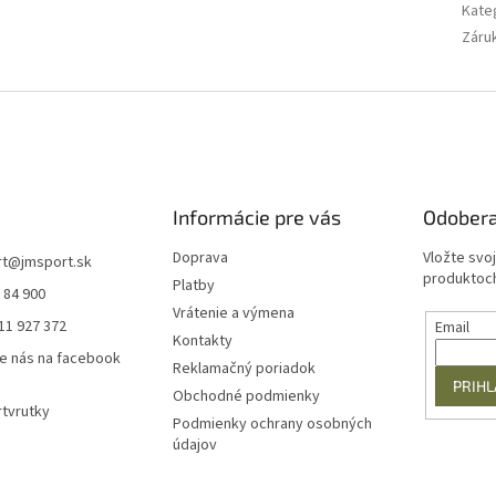
Kate
Záru
Informácie pre vás
Odobera
Doprava
Vložte svo
rt
@
jmsport.sk
produktoch
Platby
 84 900
Vrátenie a výmena
11 927 372
Email
Kontakty
e nás na facebook
Reklamačný poriadok
PRIHL
Obchodné podmienky
tvrutky
Podmienky ochrany osobných
údajov