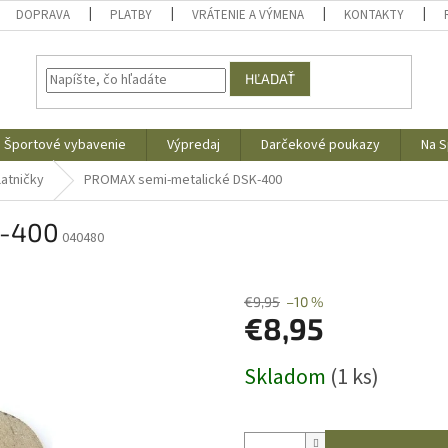
DOPRAVA
PLATBY
VRÁTENIE A VÝMENA
KONTAKTY
HĽADAŤ
Športové vybavenie
Výpredaj
Darčekové poukazy
Na S
latničky
PROMAX semi-metalické DSK-400
K-400
040480
€9,95
–10 %
€8,95
Jednotková
Skladom
(1 ks)
cena: