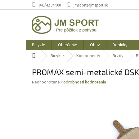
Prejsť
043/42 84 900
jmsport@jmsport.sk
na
obsah
Bicykle
Oblečenie
Obuv
Doplnky
Domov
Bicykle
Komponenty
Brzdy
P
PROMAX semi-metalické DS
Priemerné
Neohodnotené
Podrobnosti hodnotenia
hodnotenie
produktu
je
0,0
z
5
hviezdičiek.