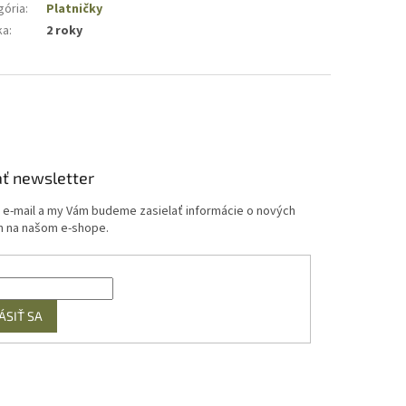
gória
:
Platničky
ka
:
2 roky
ť newsletter
j e-mail a my Vám budeme zasielať informácie o nových
 na našom e-shope.
ÁSIŤ SA