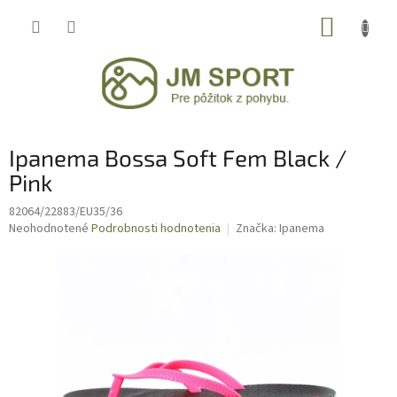
Prejsť
NÁKUP
na
obsah
KOŠÍK
Ipanema Bossa Soft Fem Black /
Pink
82064/22883/EU35/36
Priemerné
Neohodnotené
Podrobnosti hodnotenia
Značka:
Ipanema
hodnotenie
produktu
je
0,0
z
5
hviezdičiek.