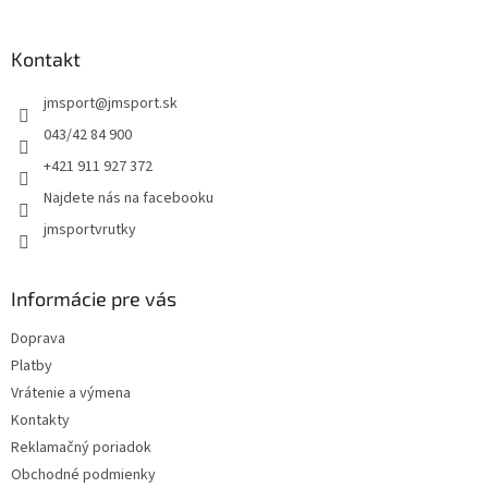
á
p
ä
Kontakt
t
jmsport
@
jmsport.sk
i
e
043/42 84 900
+421 911 927 372
Najdete nás na facebooku
jmsportvrutky
Informácie pre vás
Doprava
Platby
Vrátenie a výmena
Kontakty
Reklamačný poriadok
Obchodné podmienky