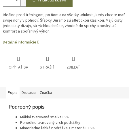
Ideálne pred tréningom, po ňom a na všetky udulosti, kedy chcete mať
svoje nohy v pohodlí. Šľapky Duramo sú atletickou klasikou. Majú čistý
jednoliaty dizajn, sú rýchloschnúce, vhodné do sprchy a poskytujú
komfort a spoľahlivý výkon.
Detailné informácie
OPÝTAŤ SA
STRÁŽIŤ
ZDIEĽAŤ
Popis
Diskusia
Značka
Podrobný popis
Mäkká tvarovaná stielka EVA
Pohodlne tvarovaný vrch podrážky
Mimoriadne ľahká podrážka z materiálu EVA