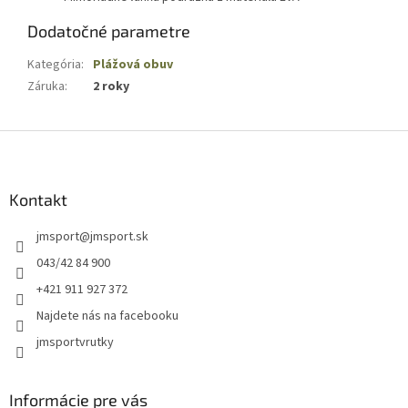
Dodatočné parametre
Kategória
:
Plážová obuv
Záruka
:
2 roky
Z
á
p
ä
Kontakt
t
jmsport
@
jmsport.sk
i
e
043/42 84 900
+421 911 927 372
Najdete nás na facebooku
jmsportvrutky
Informácie pre vás