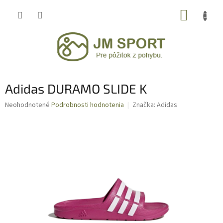
Prejsť
NÁKUP
na
obsah
KOŠÍK
Adidas DURAMO SLIDE K
Priemerné
Neohodnotené
Podrobnosti hodnotenia
Značka:
Adidas
hodnotenie
produktu
je
0,0
z
5
hviezdičiek.