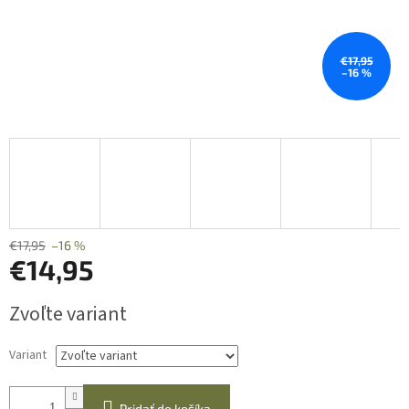
€17,95
–16 %
€17,95
–16 %
€14,95
Jednotková
Zvoľte variant
cena:
Variant
Pridať do košíka