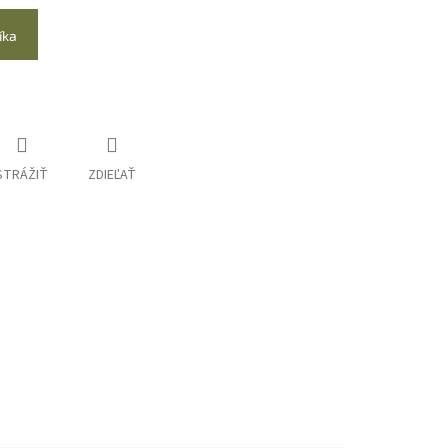
íka
STRÁŽIŤ
ZDIEĽAŤ