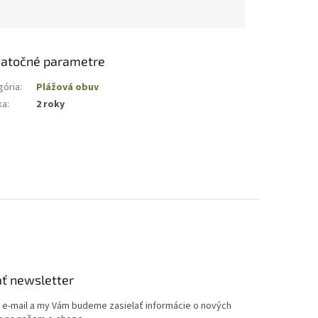
atočné parametre
gória
:
Plážová obuv
ka
:
2 roky
ť newsletter
j e-mail a my Vám budeme zasielať informácie o nových