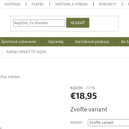
DOPRAVA
PLATBY
VRÁTENIE A VÝMENA
KONTAKTY
HĽADAŤ
Športové vybavenie
Výpredaj
Darčekové poukazy
Na S
Adidas ADILETTE AQUA
ačka:
Adidas
€22,95
–17 %
€18,95
Jednotková
Zvoľte variant
cena:
Variant