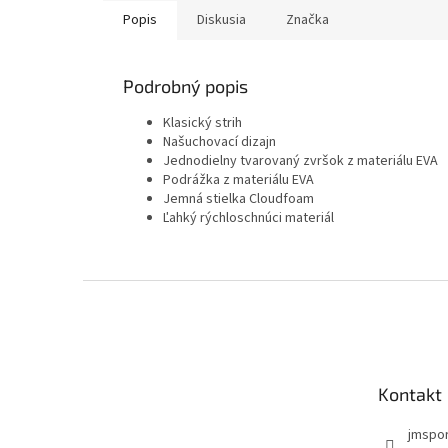
Popis
Diskusia
Značka
Podrobný popis
Klasický strih
Našuchovací dizajn
Jednodielny tvarovaný zvršok z materiálu EVA
Podrážka z materiálu EVA
Jemná stielka Cloudfoam
Ľahký rýchloschnúci materiál
Z
á
p
ä
t
Kontakt
i
e
jmspo