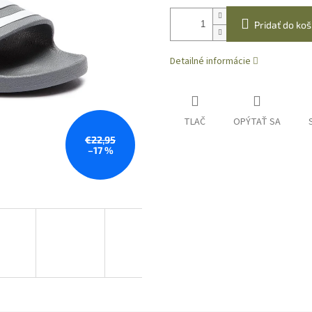
Pridať do koš
Detailné informácie
TLAČ
OPÝTAŤ SA
€22,95
–17 %