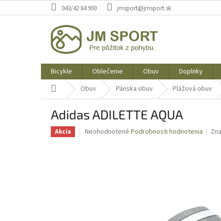
Prejsť
043/42 84 900
jmsport@jmsport.sk
na
obsah
Bicykle
Oblečenie
Obuv
Doplnky
Domov
Obuv
Pánska obuv
Plážová obuv
Adidas ADILETTE AQUA
Priemerné
Neohodnotené
Podrobnosti hodnotenia
Zn
Akcia
hodnotenie
produktu
je
0,0
z
5
hviezdičiek.