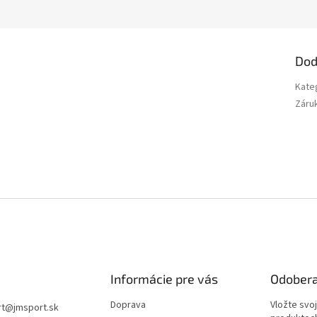
Dod
Kate
Záru
Informácie pre vás
Odobera
Doprava
Vložte svo
rt
@
jmsport.sk