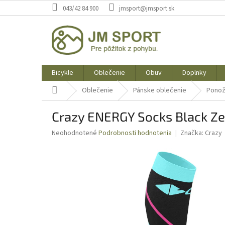
Prejsť
043/42 84 900
jmsport@jmsport.sk
na
obsah
Bicykle
Oblečenie
Obuv
Doplnky
Domov
Oblečenie
Pánske oblečenie
Pono
Crazy ENERGY Socks Black Z
Priemerné
Neohodnotené
Podrobnosti hodnotenia
Značka:
Crazy
hodnotenie
produktu
je
0,0
z
5
hviezdičiek.