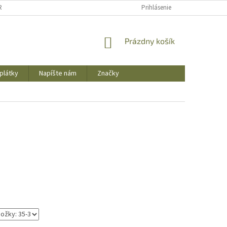
REKLAMAČNÝ PORIADOK
OBCHODNÉ PODMIENKY
Prihlásenie
PODMIENKY OCHR
NÁKUPNÝ
Prázdny košík
KOŠÍK
plátky
Napíšte nám
Značky