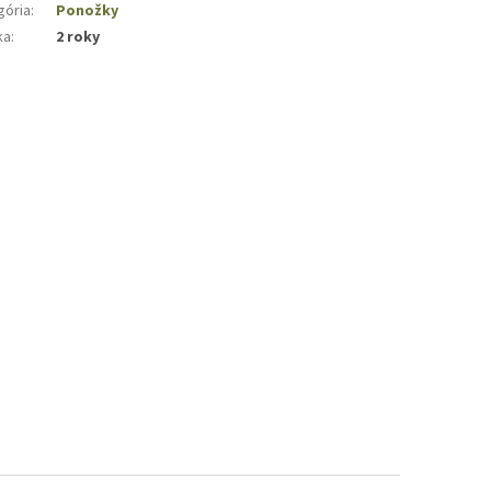
gória
:
Ponožky
ka
:
2 roky