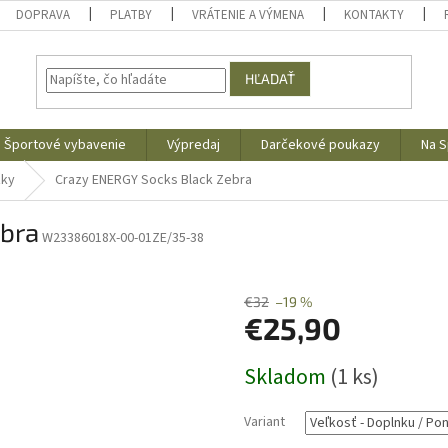
DOPRAVA
PLATBY
VRÁTENIE A VÝMENA
KONTAKTY
HĽADAŤ
Športové vybavenie
Výpredaj
Darčekové poukazy
Na S
žky
Crazy ENERGY Socks Black Zebra
ebra
W23386018X-00-01ZE/35-38
€32
–19 %
€25,90
Jednotková
Skladom
(1 ks)
cena:
Variant