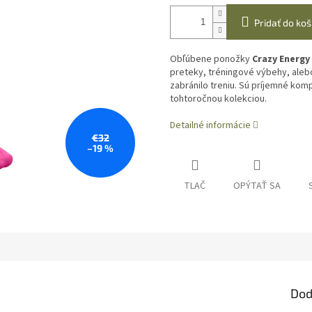
Pridať do koš
Obľúbene ponožky
Crazy Energy
preteky, tréningové výbehy, alebo
zabránilo treniu. Sú príjemné kom
tohtoročnou kolekciou.
Detailné informácie
€32
–19 %
TLAČ
OPÝTAŤ SA
Dod