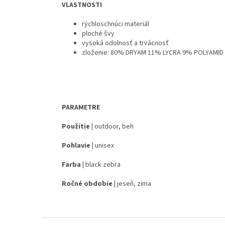
VLASTNOSTI
rýchloschnúci materiál
ploché švy
vysoká odolnosť a trvácnosť
zloženie: 80% DRYAM 11% LYCRA 9% POLYAMID
PARAMETRE
Použitie |
outdoor, beh
Pohlavie |
unisex
Farba |
black zebra
Ročné obdobie |
jeseň, zima
Z