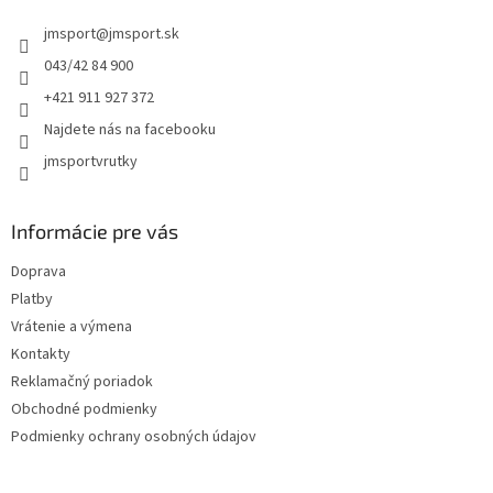
t
jmsport
@
jmsport.sk
i
e
043/42 84 900
+421 911 927 372
Najdete nás na facebooku
jmsportvrutky
Informácie pre vás
Doprava
Platby
Vrátenie a výmena
Kontakty
Reklamačný poriadok
Obchodné podmienky
Podmienky ochrany osobných údajov