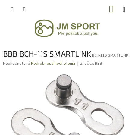
Prejsť
NÁKUP
na
obsah
KOŠÍK
BBB BCH-11S SMARTLINK
BCH-11S SMARTLINK
Priemerné
Neohodnotené
Podrobnosti hodnotenia
Značka:
BBB
hodnotenie
produktu
je
0,0
z
5
hviezdičiek.