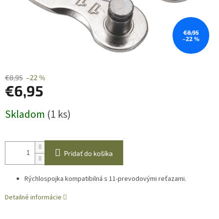
€8,95
–22 %
€8,95
–22 %
€6,95
Jednotková
Skladom
(1 ks)
cena:
Pridať do košíka
Rýchlospojka kompatibilná s 11-prevodovými reťazami.
Detailné informácie