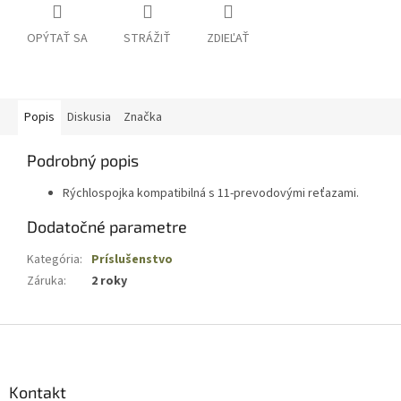
OPÝTAŤ SA
STRÁŽIŤ
ZDIEĽAŤ
Popis
Diskusia
Značka
Podrobný popis
Rýchlospojka kompatibilná s 11-prevodovými reťazami.
Dodatočné parametre
Kategória
:
Príslušenstvo
Záruka
:
2 roky
Z
á
p
ä
Kontakt