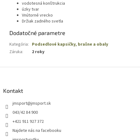
vodotesná konštrukcia
úzky tvar
Vnútorné vrecko
Držiak zadného svetla
Dodatočné parametre
Kategória
:
Podsedlové kapsičky, brašne a obaly
Záruka
:
2 roky
Z
á
p
ä
Kontakt
t
jmsport
@
jmsport.sk
i
e
043/42 84 900
+421 911 927 372
Najdete nás na facebooku
jmsportvrutky