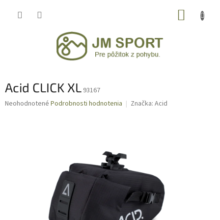
Prejsť
NÁKUP
na
obsah
KOŠÍK
Acid CLICK XL
93167
Priemerné
Neohodnotené
Podrobnosti hodnotenia
Značka:
Acid
hodnotenie
produktu
je
0,0
z
5
hviezdičiek.