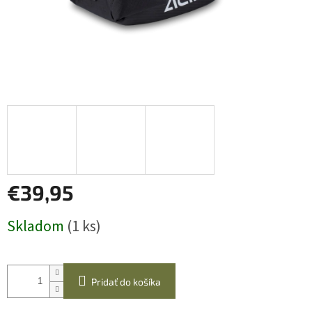
€39,95
Jednotková
Skladom
(1 ks)
cena:
Pridať do košíka