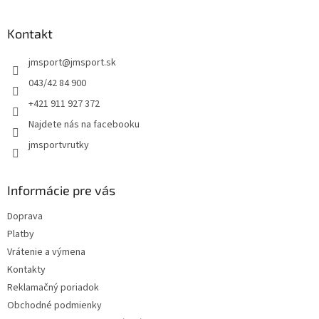
á
p
ä
Kontakt
t
jmsport
@
jmsport.sk
i
e
043/42 84 900
+421 911 927 372
Najdete nás na facebooku
jmsportvrutky
Informácie pre vás
Doprava
Platby
Vrátenie a výmena
Kontakty
Reklamačný poriadok
Obchodné podmienky