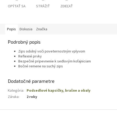
OPÝTAŤ SA
STRÁŽIŤ
ZDIEĽAŤ
Popis
Diskusia
Značka
Podrobný popis
Zips odolný voči poveternostným vplyvom
Reflexné prvky
Bezpečné pripevnenie k sedlovým koľajniciam
Bočné remene na suchý zips
Dodatočné parametre
Kategória
:
Podsedlové kapsičky, brašne a obaly
Záruka
:
2 roky
Z