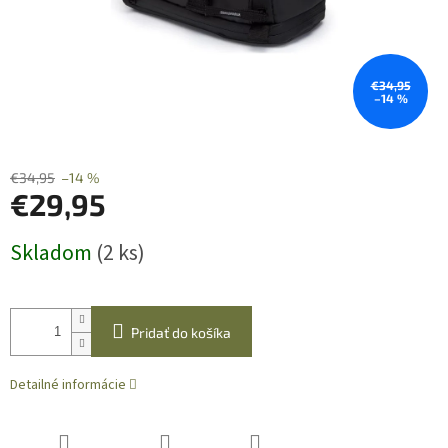
€34,95
–14 %
€34,95
–14 %
€29,95
Jednotková
Skladom
(2 ks)
cena:
Pridať do košíka
Detailné informácie