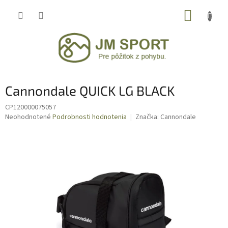
Prejsť
NÁKUP
na
obsah
KOŠÍK
Cannondale QUICK LG BLACK
CP120000075057
Priemerné
Neohodnotené
Podrobnosti hodnotenia
Značka:
Cannondale
hodnotenie
produktu
je
0,0
z
5
hviezdičiek.