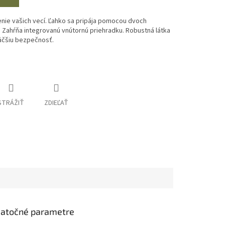
enie vašich vecí. Ľahko sa pripája pomocou dvoch
Zahŕňa integrovanú vnútornú priehradku. Robustná látka
väčšiu bezpečnosť.
STRÁŽIŤ
ZDIEĽAŤ
atočné parametre