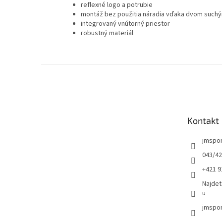
reflexné logo a potrubie
montáž bez použitia náradia vďaka dvom such
integrovaný vnútorný priestor
robustný materiál
Z
á
p
ä
t
Kontakt
i
e
jmspo
043/42
+421 9
Najdet
u
jmspor