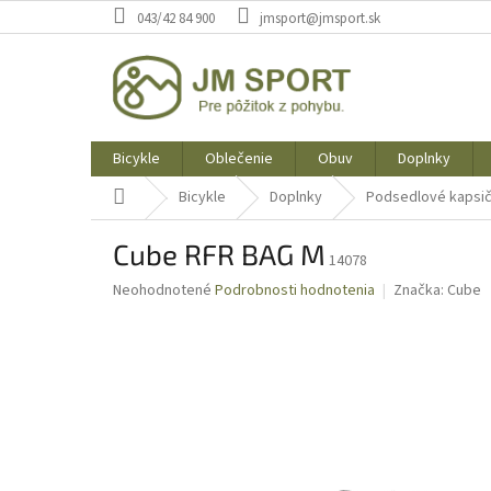
Prejsť
043/42 84 900
jmsport@jmsport.sk
na
obsah
Bicykle
Oblečenie
Obuv
Doplnky
Domov
Bicykle
Doplnky
Podsedlové kapsič
Cube RFR BAG M
14078
Priemerné
Neohodnotené
Podrobnosti hodnotenia
Značka:
Cube
hodnotenie
produktu
je
0,0
z
5
hviezdičiek.