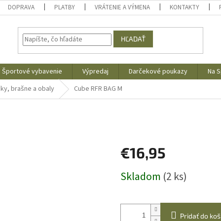
DOPRAVA
PLATBY
VRÁTENIE A VÝMENA
KONTAKTY
HĽADAŤ
Športové vybavenie
Výpredaj
Darčekové poukazy
Na S
ky, brašne a obaly
Cube RFR BAG M
€16,95
Jednotková
Skladom
(2 ks)
cena:
Pridať do koš