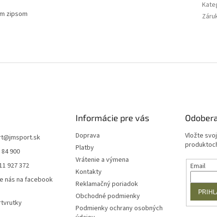
Kate
ým zipsom
Záru
Informácie pre vás
Odobera
Doprava
Vložte svo
rt
@
jmsport.sk
produktoch
Platby
 84 900
Vrátenie a výmena
11 927 372
Email
Kontakty
e nás na facebook
Reklamačný poriadok
PRIHL
Obchodné podmienky
tvrutky
Podmienky ochrany osobných