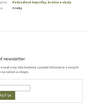
gória
:
Podsedlové kapsičky, brašne a obaly
ka
:
2 roky
ť newsletter
j e-mail a my Vám budeme zasielať informácie o nových
 na našom e-shope.
ÁSIŤ SA