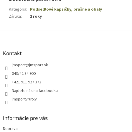
Kategória
:
Podsedlové kapsičky, brašne a obaly
Záruka
:
2 roky
Z
á
p
ä
Kontakt
t
jmsport
@
jmsport.sk
i
e
043/42 84 900
+421 911 927 372
Najdete nás na facebooku
jmsportvrutky
Informácie pre vás
Doprava