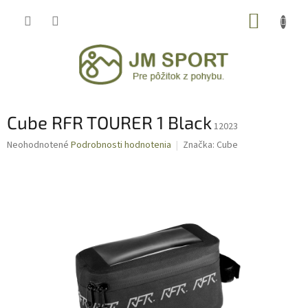
Prejsť
NÁKUP
na
obsah
KOŠÍK
Cube RFR TOURER 1 Black
12023
Priemerné
Neohodnotené
Podrobnosti hodnotenia
Značka:
Cube
hodnotenie
produktu
je
0,0
z
5
hviezdičiek.