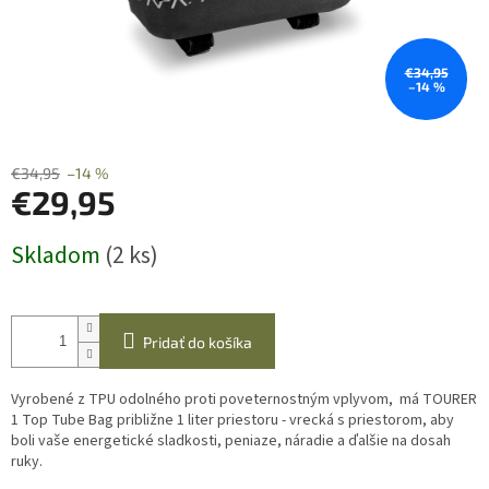
€34,95
–14 %
€34,95
–14 %
€29,95
Jednotková
Skladom
(2 ks)
cena:
Pridať do košíka
Vyrobené z TPU odolného proti poveternostným vplyvom, má TOURER
1 Top Tube Bag približne 1 liter priestoru - vrecká s priestorom, aby
boli vaše energetické sladkosti, peniaze, náradie a ďalšie na dosah
ruky.