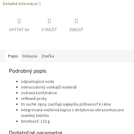
Detailné informácie
OPÝTAŤ SA
STRÁŽIŤ
ZDIEĽAŤ
Popis
Diskusia
Značka
Podrobný popis
odpudzujúce vodu
oteruvzdorný vonkajší materiál
zváraná konštrukcia
reflexné prvky
tri suché zipsy zaisťujú najlepšiu priľnavosť k rámu
integrovaná vnútorná kapsa s dotykovou obrazovkou pre
mobilný telefón
hmotnosť: 132 g
Dodatočné parametre