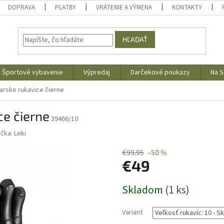
DOPRAVA
PLATBY
VRÁTENIE A VÝMENA
KONTAKTY
HĽADAŤ
Športové vybavenie
Výpredaj
Darčekové poukazy
Na S
iarske rukavice čierne
ce čierne
39466/10
ačka:
Leki
€99,95
–50 %
€49
Jednotková
Skladom
(1 ks)
cena:
Variant