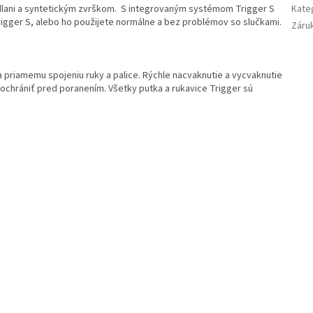
dlani a syntetickým zvrškom.
S integrovaným systémom Trigger S
Kate
igger S, alebo ho použijete normálne a bez problémov so slučkami.
Záru
 priamemu spojeniu ruky a palice. Rýchle nacvaknutie a vycvaknutie
chrániť pred poranením. Všetky putka a rukavice Trigger sú