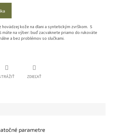
íka
 z hovädzej kože na dlani a syntetickým zvrškom.
S
 máte na výber: buď zacvaknete priamo do rukoväte
rmálne a bez problémov so slučkami.
STRÁŽIŤ
ZDIEĽAŤ
atočné parametre