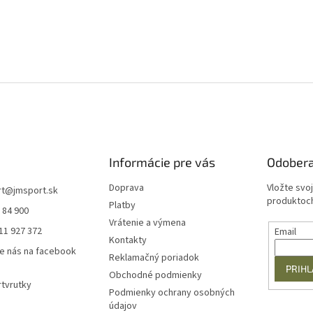
Informácie pre vás
Odobera
Doprava
Vložte svo
rt
@
jmsport.sk
produktoch
Platby
 84 900
Vrátenie a výmena
11 927 372
Email
Kontakty
e nás na facebook
Reklamačný poriadok
PRIHL
Obchodné podmienky
tvrutky
Podmienky ochrany osobných
údajov