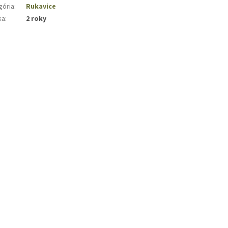
gória
:
Rukavice
ka
:
2 roky