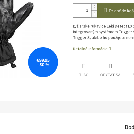
Pridať do koš
Lyžiarske rukavice Leki Detect EX
integrovaným systémom Trigger S
Trigger S, alebo ho použijete no
Detailné informácie
€99,95
–50 %
TLAČ
OPÝTAŤ SA
Dod