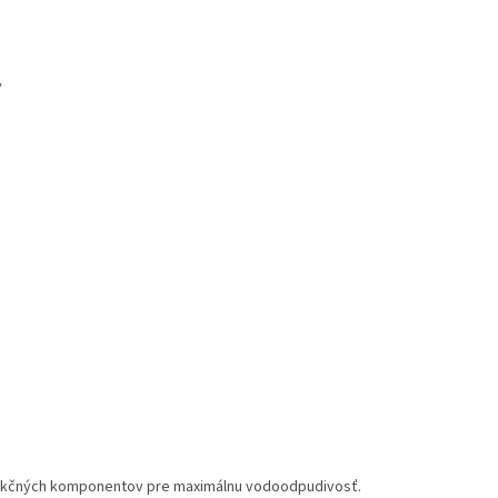
y
unkčných komponentov pre maximálnu vodoodpudivosť.