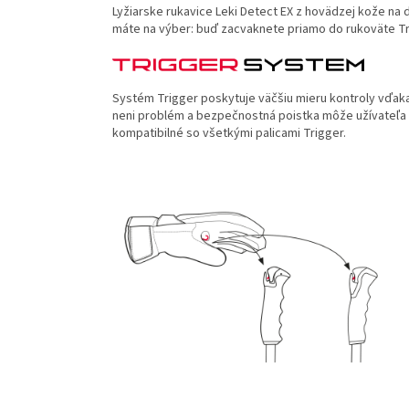
Lyžiarske rukavice Leki Detect EX z hovädzej kože na 
máte na výber: buď zacvaknete priamo do rukoväte Tr
Systém Trigger poskytuje väčšiu mieru kontroly vďaka
neni problém a bezpečnostná poistka môže užívateľa o
kompatibilné so všetkými palicami Trigger.