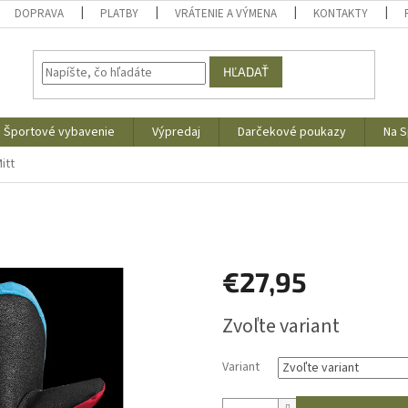
DOPRAVA
PLATBY
VRÁTENIE A VÝMENA
KONTAKTY
HĽADAŤ
Športové vybavenie
Výpredaj
Darčekové poukazy
Na S
itt
€27,95
Jednotková
Zvoľte variant
cena:
Variant