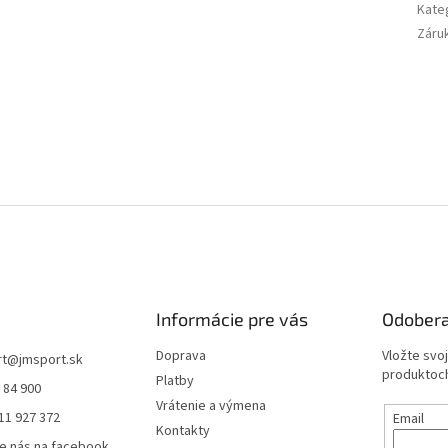
Kate
Záru
Informácie pre vás
Odobera
Doprava
Vložte svo
rt
@
jmsport.sk
produktoch
Platby
 84 900
Vrátenie a výmena
11 927 372
Email
Kontakty
e nás na facebook