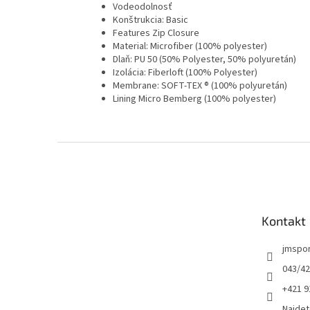
Vodeodolnosť
Konštrukcia: Basic
Features Zip Closure
Material: Microfiber (100% polyester)
Dlaň: PU 50 (50% Polyester, 50% polyuretán)
Izolácia: Fiberloft (100% Polyester)
Membrane: SOFT-TEX ® (100% polyuretán)
Lining Micro Bemberg (100% polyester)
Z
á
p
ä
t
Kontakt
i
e
jmspo
043/42
+421 9
Najdet