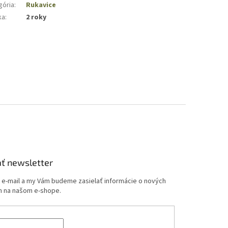
gória
:
Rukavice
ka
:
2 roky
ť newsletter
j e-mail a my Vám budeme zasielať informácie o nových
 na našom e-shope.