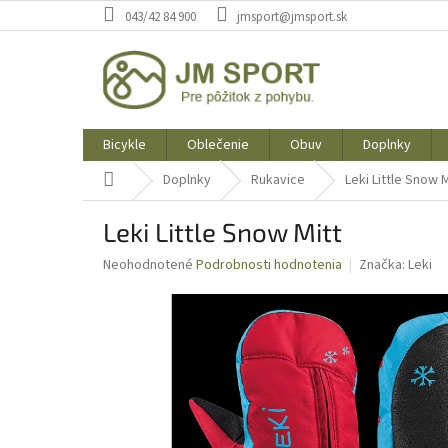
Prejsť
043/42 84 900
jmsport@jmsport.sk
na
obsah
Bicykle
Oblečenie
Obuv
Doplnky
Domov
Doplnky
Rukavice
Leki Little Snow M
Leki Little Snow Mitt
Priemerné
Neohodnotené
Podrobnosti hodnotenia
Značka:
Leki
hodnotenie
produktu
je
0,0
z
5
hviezdičiek.