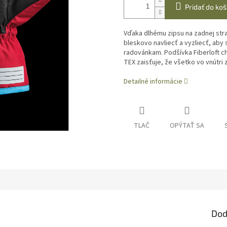
Pridať do koš
Vďaka dlhému zipsu na zadnej stra
bleskovo navliecť a vyzliecť, aby
radovánkam.
Podšívka Fiberloft c
TEX zaisťuje, že všetko vo vnútri
Detailné informácie
TLAČ
OPÝTAŤ SA
Dod