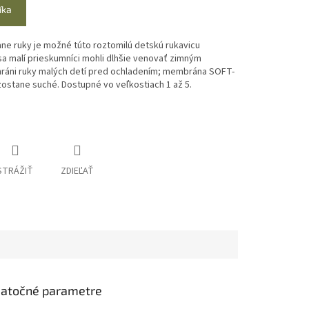
íka
ne ruky je možné túto roztomilú detskú rukavicu
 sa malí prieskumníci mohli dlhšie venovať zimným
hráni ruky malých detí pred ochladením;
membrána SOFT-
 zostane suché.
Dostupné vo veľkostiach 1 až 5.
STRÁŽIŤ
ZDIEĽAŤ
atočné parametre