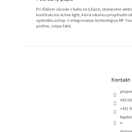
Pri ďalšom závode v behu na lyžiach, skimaraton alebo
konštrukciou active light, ktorá rukavicu prispôsobí r
optimálnu úchop. S integrovanou technológiou MF To
poďme, stopa čaká.
Z
á
p
ä
t
Kontakt
i
e
jmspo
043/42
+421 9
Najdet
u
jmspor