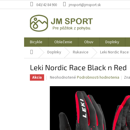
Prejsť
043/42 84 900
jmsport@jmsport.sk
na
obsah
Bicykle
Oblečenie
Obuv
Doplnky
Domov
Doplnky
Rukavice
Leki Nordic Race
Leki Nordic Race Black n Red
Priemerné
Neohodnotené
Podrobnosti hodnotenia
Zn
Akcia
hodnotenie
produktu
je
0,0
z
5
hviezdičiek.