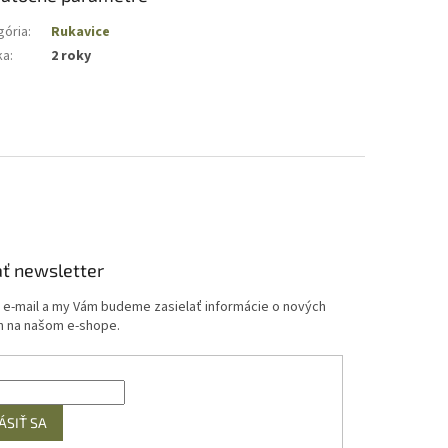
gória
:
Rukavice
ka
:
2 roky
ť newsletter
j e-mail a my Vám budeme zasielať informácie o nových
 na našom e-shope.
ÁSIŤ SA