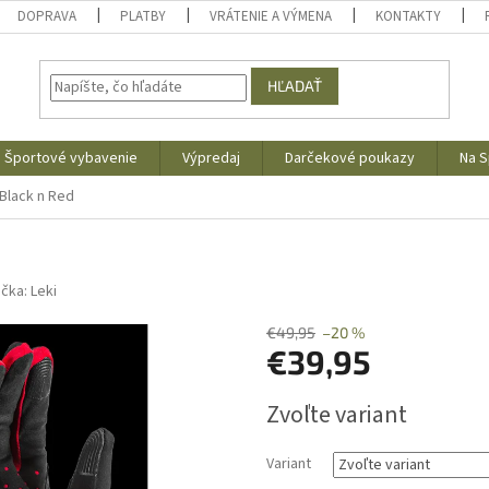
DOPRAVA
PLATBY
VRÁTENIE A VÝMENA
KONTAKTY
HĽADAŤ
Športové vybavenie
Výpredaj
Darčekové poukazy
Na S
 Black n Red
ačka:
Leki
€49,95
–20 %
€39,95
Jednotková
Zvoľte variant
cena:
Variant