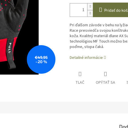
Pridať do koš
Pri ďalšom závode v behu na lyžiac
Race presviedča svojou konštrukci
koža. Kvalitný materiál dlane AX 
technológiou MF Touch možno be
poďme, stopa čaká.
€49,95
Detailné informácie
–20 %
TLAČ
OPÝTAŤ SA
Dod