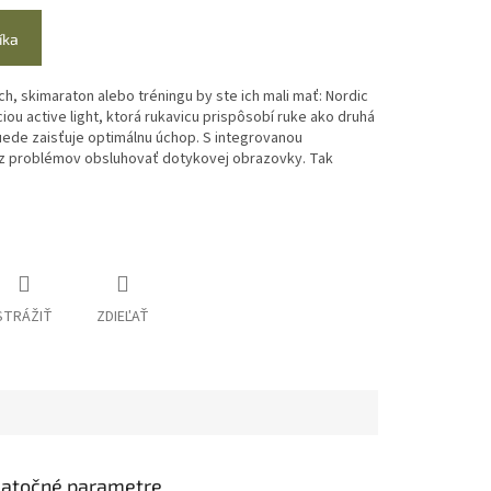
íka
h, skimaraton alebo tréningu by ste ich mali mať: Nordic
ou active light, ktorá rukavicu prispôsobí ruke ako druhá
Suede zaisťuje optimálnu úchop. S integrovanou
z problémov obsluhovať dotykovej obrazovky. Tak
STRÁŽIŤ
ZDIEĽAŤ
atočné parametre