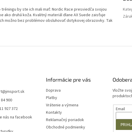
 tréningu by ste ich mali mať: Nordic Race presviedča svojou
Kate
uke ako druhá koža. Kvalitný materiál dlane AX Suede zaisťuje
Záru
uch možno bez problémov obsluhovať dotykovej obrazovky. Tak
Informácie pre vás
Odobera
Doprava
Vložte svo
rt
@
jmsport.sk
produktoch
Platby
 84 900
Vrátenie a výmena
11 927 372
Email
Kontakty
e nás na facebook
Reklamačný poriadok
PRIHL
Obchodné podmienky
tvrutky