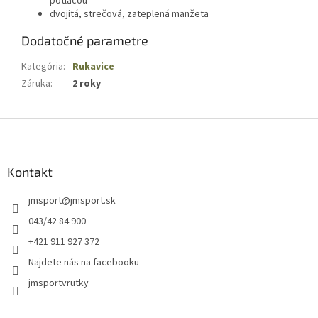
potlačou
dvojitá, strečová, zateplená manžeta
Dodatočné parametre
Kategória
:
Rukavice
Záruka
:
2 roky
Z
á
p
ä
Kontakt
t
jmsport
@
jmsport.sk
i
e
043/42 84 900
+421 911 927 372
Najdete nás na facebooku
jmsportvrutky