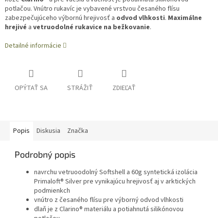
potlačou. Vnútro rukavíc je vybavené vrstvou česaného flísu
zabezpečujúceho výbornú hrejivosť a
odvod vlhkosti
.
Maximálne
hrejivé
a
vetruodolné rukavice na bežkovanie
.
Detailné informácie
OPÝTAŤ SA
STRÁŽIŤ
ZDIEĽAŤ
Popis
Diskusia
Značka
Podrobný popis
navrchu vetruoodolný Softshell a 60g syntetická izolácia
Primaloft® Silver pre vynikajúcu hrejivosť aj v arktických
podmienkch
vnútro z česaného flísu pre výborný odvod vlhkosti
dlaň je z Clarino® materiálu a potiahnutá silikónovou