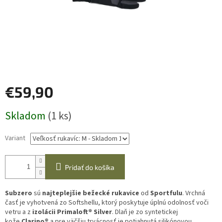
€59,90
Jednotková
Skladom
(1 ks)
cena:
Variant
Pridať do košíka
Subzero
sú
najteplejšie bežecké rukavice
od
Sportfulu
. Vrchná
časť je vyhotvená zo Softshellu, ktorý poskytuje úplnú odolnosť voči
vetru a z
izolácii Primaloft® Silver
. Dlaň je zo syntetickej
kože
Clarino®
a pre väčšiu trvácnosť je potiahnutá silikónovou