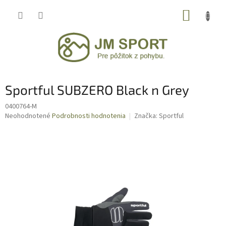
Prejsť
NÁKUP
na
obsah
KOŠÍK
Sportful SUBZERO Black n Grey
0400764-M
Priemerné
Neohodnotené
Podrobnosti hodnotenia
Značka:
Sportful
hodnotenie
produktu
je
0,0
z
5
hviezdičiek.