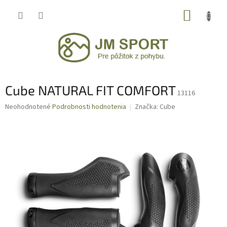
Prejsť
NÁKUP
na
obsah
KOŠÍK
Cube NATURAL FIT COMFORT
13116
Priemerné
Neohodnotené
Podrobnosti hodnotenia
Značka:
Cube
hodnotenie
produktu
je
0,0
z
5
hviezdičiek.