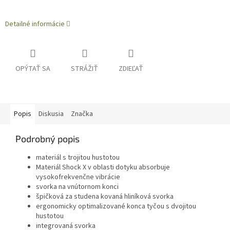
Detailné informácie
OPÝTAŤ SA
STRÁŽIŤ
ZDIEĽAŤ
Popis
Diskusia
Značka
Podrobný popis
materiál s trojitou hustotou
Materiál Shock X v oblasti dotyku absorbuje
vysokofrekvenčne vibrácie
svorka na vnútornom konci
špičková za studena kovaná hliníková svorka
ergonomicky optimalizované konca tyčou s dvojitou
hustotou
integrovaná svorka