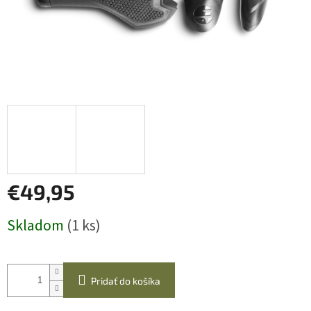
€49,95
Jednotková
Skladom
(1 ks)
cena:
Pridať do košíka