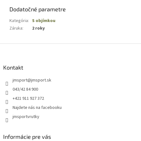
Dodatočné parametre
Kategória
:
S objímkou
Záruka
:
2 roky
Z
á
p
ä
Kontakt
t
jmsport
@
jmsport.sk
i
e
043/42 84 900
+421 911 927 372
Najdete nás na facebooku
jmsportvrutky
Informácie pre vás