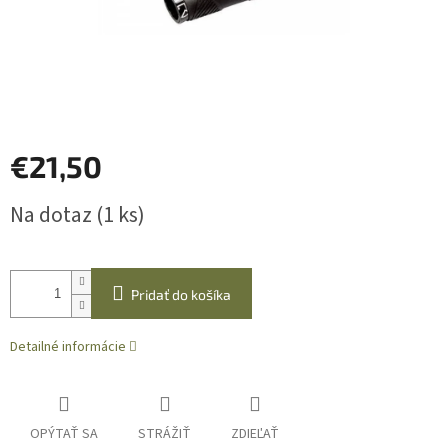
€21,50
Jednotková
Na dotaz
(1 ks)
cena:
Pridať do košíka
Detailné informácie
OPÝTAŤ SA
STRÁŽIŤ
ZDIEĽAŤ