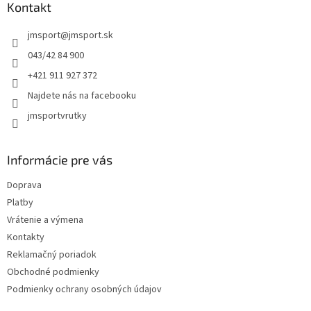
ä
Kontakt
t
jmsport
@
jmsport.sk
i
e
043/42 84 900
+421 911 927 372
Najdete nás na facebooku
jmsportvrutky
Informácie pre vás
Doprava
Platby
Vrátenie a výmena
Kontakty
Reklamačný poriadok
Obchodné podmienky
Podmienky ochrany osobných údajov