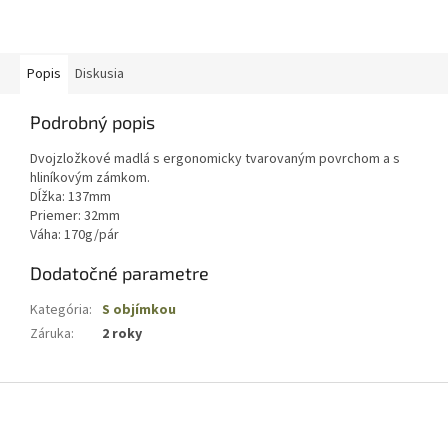
Popis
Diskusia
Podrobný popis
Dvojzložkové madlá s ergonomicky tvarovaným povrchom a s
hliníkovým zámkom.
Dĺžka: 137mm
Priemer: 32mm
Váha: 170g/pár
Dodatočné parametre
Kategória
:
S objímkou
Záruka
:
2 roky
Z
á
p