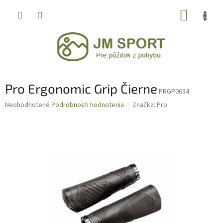
Prejsť
NÁKUP
na
obsah
KOŠÍK
Pro Ergonomic Grip Čierne
PRGP0034
Priemerné
Neohodnotené
Podrobnosti hodnotenia
Značka:
Pro
hodnotenie
produktu
je
0,0
z
5
hviezdičiek.