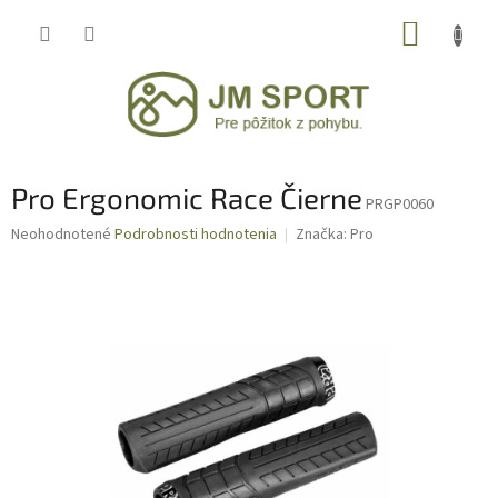
Prejsť
NÁKUP
na
obsah
KOŠÍK
Pro Ergonomic Race Čierne
PRGP0060
Priemerné
Neohodnotené
Podrobnosti hodnotenia
Značka:
Pro
hodnotenie
produktu
je
0,0
z
5
hviezdičiek.