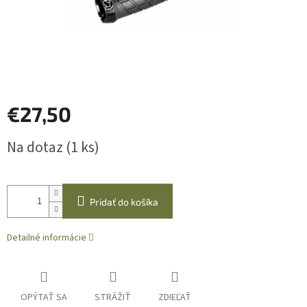
€27,50
Jednotková
Na dotaz
(1 ks)
cena:
Pridať do košíka
Detailné informácie
OPÝTAŤ SA
STRÁŽIŤ
ZDIEĽAŤ