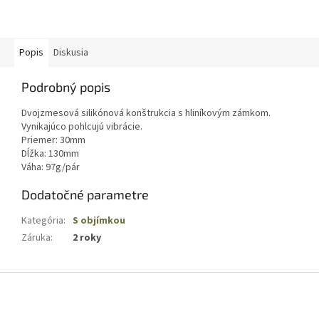
Popis
Diskusia
Podrobný popis
Dvojzmesová silikónová konštrukcia s hliníkovým zámkom.
Vynikajúco pohlcujú vibrácie.
Priemer: 30mm
Dĺžka: 130mm
Váha: 97g/pár
Dodatočné parametre
Kategória
:
S objímkou
Záruka
:
2 roky
Z
á
p