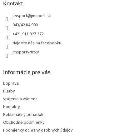
ä
Kontakt
t
jmsport
@
jmsport.sk
i
e
043/42 84 900
+421 911 927 372
Najdete nás na facebooku
jmsportvrutky
Informácie pre vás
Doprava
Platby
Vrátenie a výmena
Kontakty
Reklamačný poriadok
Obchodné podmienky
Podmienky ochrany osobných údajov