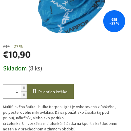
€15
–27 %
€15
–27 %
€10,90
Jednotková
Skladom
(8 ks)
cena:
Pridať do košíka
Multifunkčná šatka - bufka Karpos Light je vyhotovená z ľahkého,
polyesterového mikrovlákna. Dá sa použiť ako čiapka (aj pod
prilbu), nákrčník, alebo ako potítko
či čelenka. Univerzálna multifunkčná šatka na šport a každodenné
nosenie v prechodnom a zimnom období.