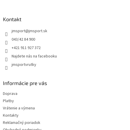
Z
á
p
ä
Kontakt
t
jmsport
@
jmsport.sk
i
e
043/42 84 900
+421 911 927 372
Najdete nás na facebooku
jmsportvrutky
Informácie pre vás
Doprava
Platby
Vrátenie a výmena
Kontakty
Reklamačný poriadok