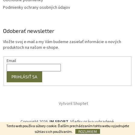
Obchodné podmienky
Podmienky ochrany osobných údajov
Odoberať newsletter
Vložte svoj e-mail a my Vám budeme zasielať informácie o nových
produktoch na našom e-shope.
Email
PRIHLÁSIŤ SA
Vytvoril Shoptet
Copyright 2026
JM SPORT
. Všetky práva vyhradené.
Tento web používa súbory cookie. Ďalším prechádzaním tohto webu vyjadrujete
súhlas s ich používaním.
ROZUMIEM