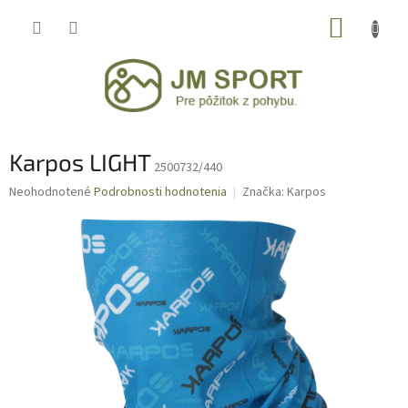
Prejsť
NÁKUP
na
obsah
KOŠÍK
Karpos LIGHT
2500732/440
Priemerné
Neohodnotené
Podrobnosti hodnotenia
Značka:
Karpos
hodnotenie
produktu
je
0,0
z
5
hviezdičiek.