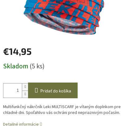
€14,95
Jednotková
Skladom
(5 ks)
cena:
Pridať do košíka
Multifunkčný nákrčník Leki MULTISCARF je vítaným doplnkom pre
chladné dni. Spoľahlivo vás ochráni pred nepriaznivým počasím.
Detailné informácie