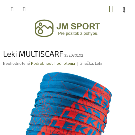
Prejsť
NÁKUP
na
obsah
KOŠÍK
Leki MULTISCARF
352030192
Priemerné
Neohodnotené
Podrobnosti hodnotenia
Značka:
Leki
hodnotenie
produktu
je
0,0
z
5
hviezdičiek.