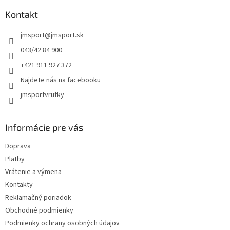
p
ä
Kontakt
t
jmsport
@
jmsport.sk
i
e
043/42 84 900
+421 911 927 372
Najdete nás na facebooku
jmsportvrutky
Informácie pre vás
Doprava
Platby
Vrátenie a výmena
Kontakty
Reklamačný poriadok
Obchodné podmienky
Podmienky ochrany osobných údajov