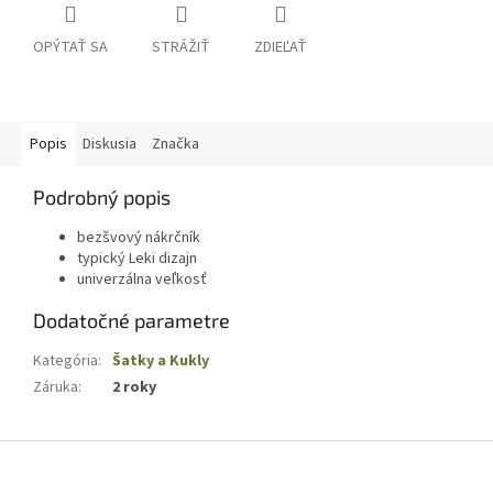
OPÝTAŤ SA
STRÁŽIŤ
ZDIEĽAŤ
Popis
Diskusia
Značka
Podrobný popis
bezšvový nákrčník
typický Leki dizajn
univerzálna veľkosť
Dodatočné parametre
Kategória
:
Šatky a Kukly
Záruka
:
2 roky
Z
á