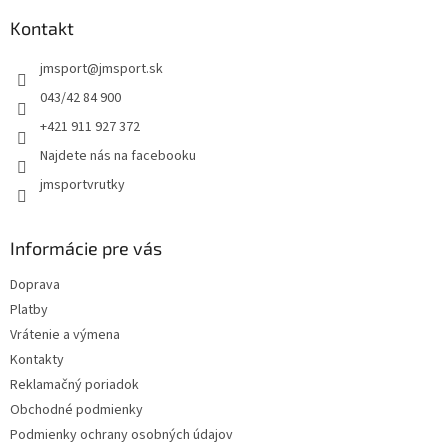
p
ä
Kontakt
t
jmsport
@
jmsport.sk
i
e
043/42 84 900
+421 911 927 372
Najdete nás na facebooku
jmsportvrutky
Informácie pre vás
Doprava
Platby
Vrátenie a výmena
Kontakty
Reklamačný poriadok
Obchodné podmienky
Podmienky ochrany osobných údajov