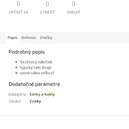
OPÝTAŤ SA
STRÁŽIŤ
ZDIEĽAŤ
Popis
Diskusia
Značka
Podrobný popis
bezšvový nákrčník
typický Leki dizajn
univerzálna veľkosť
Dodatočné parametre
Kategória
:
Šatky a Kukly
Záruka
:
2 roky
Z
á