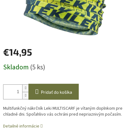
€14,95
Jednotková
Skladom
(5 ks)
cena:
Pridať do košíka
Multifunkčný nákrčník Leki MULTISCARF je vítaným doplnkom pre
chladné dni. Spoľahlivo vás ochráni pred nepriaznivým počasím.
Detailné informácie