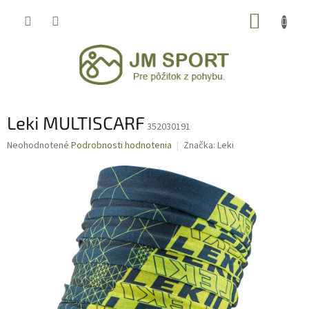
Prejsť
NÁKUP
na
obsah
KOŠÍK
Leki MULTISCARF
352030191
Priemerné
Neohodnotené
Podrobnosti hodnotenia
Značka:
Leki
hodnotenie
produktu
je
0,0
z
5
hviezdičiek.