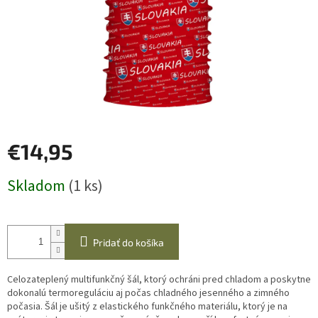
€14,95
Jednotková
Skladom
(1 ks)
cena:
Pridať do košíka
Celozateplený multifunkčný šál, ktorý ochráni pred chladom a poskytne
dokonalú termoreguláciu aj počas chladného jesenného a zimného
počasia. Šál je ušitý z elastického funkčného materiálu, ktorý je na