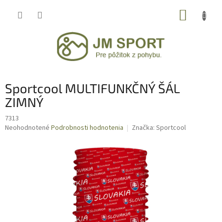
Prejsť
NÁKUP
na
obsah
KOŠÍK
Sportcool MULTIFUNKČNÝ ŠÁL
ZIMNÝ
7313
Priemerné
Neohodnotené
Podrobnosti hodnotenia
Značka:
Sportcool
hodnotenie
produktu
je
0,0
z
5
hviezdičiek.