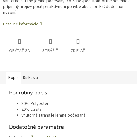
vnútornej strane jemne počesaný, čo zabezpečí komfortné nosenie a
príjemný hrejivý pocit pri aktívnom pohybe ako aj pri každodennom
nosení.
Detailné informácie
OPÝTAŤ SA
STRÁŽIŤ
ZDIEĽAŤ
Popis
Diskusia
Podrobný popis
80% Polyester
20% Elastan
Vnútorná strana je jemne počesaná.
Dodatočné parametre