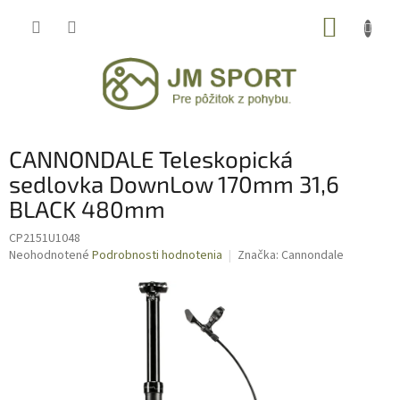
Prejsť
NÁKUP
na
obsah
KOŠÍK
CANNONDALE Teleskopická
sedlovka DownLow 170mm 31,6
BLACK 480mm
CP2151U1048
Priemerné
Neohodnotené
Podrobnosti hodnotenia
Značka:
Cannondale
hodnotenie
produktu
je
0,0
z
5
hviezdičiek.