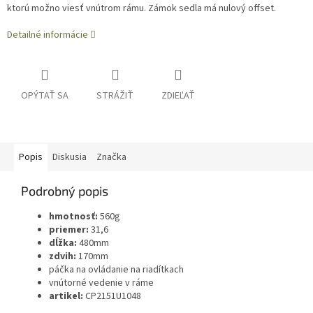
ktorú možno viesť vnútrom rámu. Zámok sedla má nulový offset.
Detailné informácie
OPÝTAŤ SA
STRÁŽIŤ
ZDIEĽAŤ
Popis
Diskusia
Značka
Podrobný popis
hmotnosť:
560g
priemer:
31,6
dĺžka:
480mm
zdvih:
170mm
páčka na ovládanie na riadítkach
vnútorné vedenie v ráme
artikel:
CP2151U1048