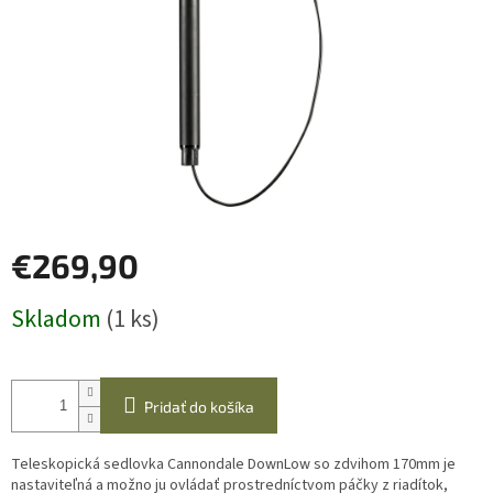
€269,90
Jednotková
Skladom
(1 ks)
cena:
Pridať do košíka
Teleskopická sedlovka Cannondale DownLow so zdvihom 170mm je
nastaviteľná a možno ju ovládať prostredníctvom páčky z riadítok,