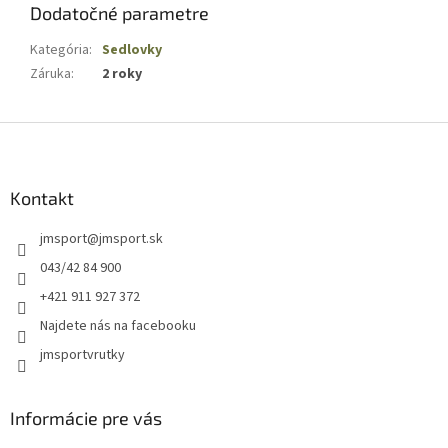
Dodatočné parametre
Kategória
:
Sedlovky
Záruka
:
2 roky
Z
á
p
ä
Kontakt
t
jmsport
@
jmsport.sk
i
e
043/42 84 900
+421 911 927 372
Najdete nás na facebooku
jmsportvrutky
Informácie pre vás