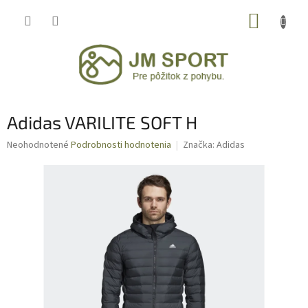
Prejsť
NÁKUP
na
obsah
KOŠÍK
Adidas VARILITE SOFT H
Priemerné
Neohodnotené
Podrobnosti hodnotenia
Značka:
Adidas
hodnotenie
produktu
je
0,0
z
5
hviezdičiek.