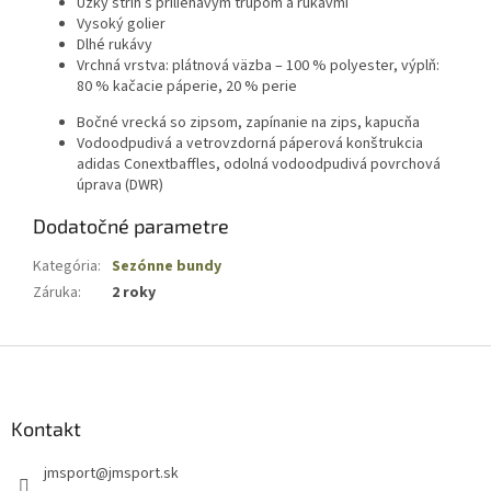
Úzky strih s priliehavým trupom a rukávmi
Vysoký golier
Dlhé rukávy
Vrchná vrstva: plátnová väzba – 100 % polyester, výplň:
80 % kačacie páperie, 20 % perie
Bočné vrecká so zipsom, zapínanie na zips, kapucňa
Vodoodpudivá a vetrovzdorná páperová konštrukcia
adidas Conextbaffles, odolná vodoodpudivá povrchová
úprava (DWR)
Dodatočné parametre
Kategória
:
Sezónne bundy
Záruka
:
2 roky
Z
á
p
ä
Kontakt
t
jmsport
@
jmsport.sk
i