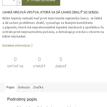
ĽAHKÁ HREJIVÁ VRSTVA, KTORÁ SA DÁ ĽAHKO ZBALIŤ SO SEBOU.
Nízke teploty nebudú mať proti tejto bunde najmenšiu šancu. Je ľahká
a dá sa bez problémov zbaliť, vyznačuje sa tkanými komôrkami
s páperím, ktoré má neprekonateľné tepelné vlastnosti a spoľahlivo ťa
ochráni proti nepriaznivému počasiu, a dotvárajú ju vrecká s otvormi na
kábel slúchadiel.
Detailné informácie
OPÝTAŤ SA
STRÁŽIŤ
ZDIEĽAŤ
Popis
Diskusia
Značka
Podrobný popis