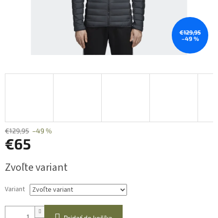
€129,95
–49 %
€129,95
–49 %
€65
Jednotková
Zvoľte variant
cena:
Variant
Pridať do košíka