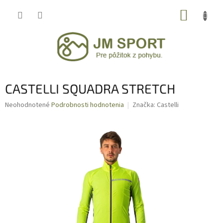
Prejsť
NÁKUP
na
obsah
KOŠÍK
CASTELLI SQUADRA STRETCH
Priemerné
Neohodnotené
Podrobnosti hodnotenia
Značka:
Castelli
hodnotenie
produktu
je
0,0
z
5
hviezdičiek.