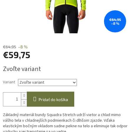
€64,95
–8 %
€64,95
–8 %
€59,75
Jednotková
Zvoľte variant
cena:
Variant
Pridať do košíka
Základný materiál bundy Squadra Stretch udrží vietor a chlad mimo
vášho tela v chladnejších podmienkach či dlhšom zjazde. Vďaka
elastickým bočným vkladom sadne pekne na telo a eliminuje tak odpor
vzduchu a jej trepotanie sa vo vetre.