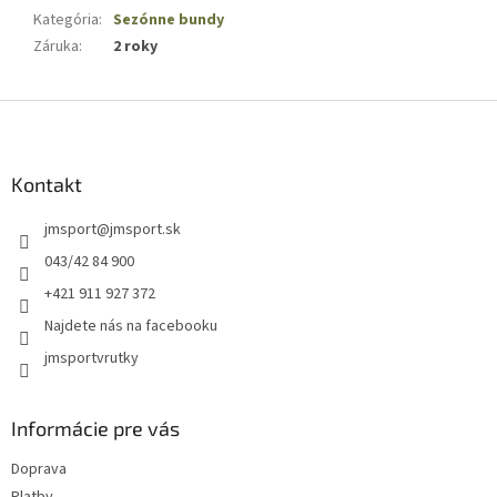
Kategória
:
Sezónne bundy
Záruka
:
2 roky
Z
á
p
ä
Kontakt
t
jmsport
@
jmsport.sk
i
e
043/42 84 900
+421 911 927 372
Najdete nás na facebooku
jmsportvrutky
Informácie pre vás
Doprava