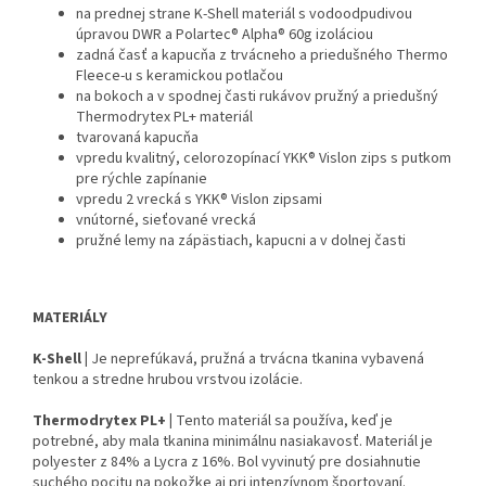
na prednej strane K-Shell materiál s vodoodpudivou
úpravou DWR a Polartec® Alpha® 60g izoláciou
zadná časť a kapucňa z trvácneho a priedušného Thermo
Fleece-u s keramickou potlačou
na bokoch a v spodnej časti rukávov pružný a priedušný
Thermodrytex PL+ materiál
tvarovaná kapucňa
vpredu kvalitný, celorozopínací YKK® Vislon zips s putkom
pre rýchle zapínanie
vpredu 2 vrecká s YKK® Vislon zipsami
vnútorné, sieťované vrecká
pružné lemy na zápästiach, kapucni a v dolnej časti
MATERIÁLY
K-Shell |
Je neprefúkavá, pružná a trvácna tkanina vybavená
tenkou a stredne hrubou vrstvou izolácie.
Thermodrytex PL+ |
Tento materiál sa používa, keď je
potrebné, aby mala tkanina minimálnu nasiakavosť. Materiál je
polyester z 84% a Lycra z 16%. Bol vyvinutý pre dosiahnutie
suchého pocitu na pokožke aj pri intenzívnom športovaní.