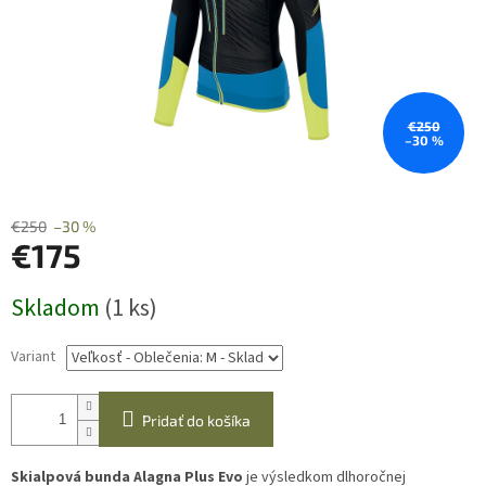
€250
–30 %
€250
–30 %
€175
Jednotková
Skladom
(1 ks)
cena:
Variant
Pridať do košíka
Skialpová bunda Alagna Plus
Evo
je výsledkom dlhoročnej