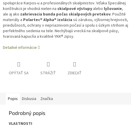
spolupráce Karpos-u a profesionálnych skialpinistov. Vďaka špeciálnej
konštrukcii je vhodná nielen na
skialpové výstupy
alebo
lyžovanie
,
ale aj ako
zahrievacia bunda počas skialpových pretekov
. Použité
materiály a
Polartec® Alpha® izolácia
sú zárukou, výbornej hrejivosti,
priedušnosti, ochrany v nepriaznivom počasí a spolu s úzkym strihom aj
perfektného sedenia na tele. Nechýbajú vrecká na skialpové pásy,
tvarovaná kapucňa a kvalitné YKK® zipsy.
Detailné informácie
OPÝTAŤ SA
STRÁŽIŤ
ZDIEĽAŤ
Popis
Diskusia
Značka
Podrobný popis
VLASTNOSTI