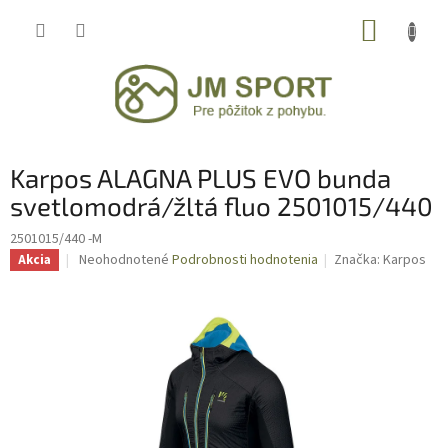
Prejsť
NÁKUP
na
obsah
KOŠÍK
Karpos ALAGNA PLUS EVO bunda
svetlomodrá/žltá fluo 2501015/440
2501015/440 -M
Priemerné
Neohodnotené
Podrobnosti hodnotenia
Značka:
Karpos
Akcia
hodnotenie
produktu
je
0,0
z
5
hviezdičiek.