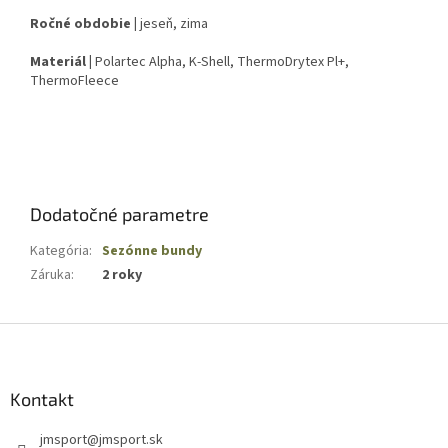
Ročné obdobie |
jeseň, zima
Materiál |
Polartec Alpha, K-Shell, ThermoDrytex Pl+,
ThermoFleece
Dodatočné parametre
Kategória
:
Sezónne bundy
Záruka
:
2 roky
Z
á
p
ä
Kontakt
t
jmsport
@
jmsport.sk
i