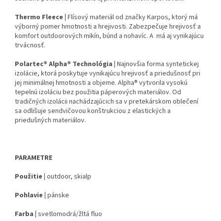
Thermo Fleece |
Flísový materiál od značky Karpos, ktorý má
výborný pomer hmotnosti a hrejivosti. Zabezpečuje hrejivosť a
komfort outdoorových mikín, búnd a nohavíc. A má aj
vynikajúcu
trvácnosť.
Polartec® Alpha® Technológia |
Najnovšia forma syntetickej
izolácie, ktorá poskytuje vynikajúcu hrejivosť a priedušnosť pri
jej minimálnej hmotnosti a objeme. Alpha® vytvorila vysokú
tepelnú izoláciu bez použitia páperových materiálov. Od
tradičných izolácii nachádzajúcich sa v pretekárskom oblečení
sa odlišuje sendvičovou konštrukciou z elastických a
priedušných materiálov.
PARAMETRE
Použitie |
outdoor, skialp
Pohlavie |
pánske
Farba |
svetlomodrá/žltá fluo