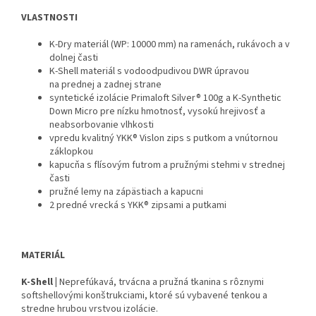
VLASTNOSTI
K-Dry materiál (WP: 10000 mm) na ramenách, rukávoch a v
dolnej časti
K-Shell materiál s vodoodpudivou DWR úpravou
na prednej a zadnej strane
syntetické izolácie Primaloft Silver® 100g a K-Synthetic
Down Micro pre nízku hmotnosť, vysokú hrejivosť a
neabsorbovanie vlhkosti
vpredu kvalitný YKK® Vislon zips s putkom a vnútornou
záklopkou
kapucňa s flísovým futrom a pružnými stehmi v strednej
časti
pružné lemy na zápästiach a kapucni
2 predné vrecká s YKK® zipsami a putkami
MATERIÁL
K-Shell |
Neprefúkavá, trvácna a pružná tkanina s rôznymi
softshellovými konštrukciami, ktoré sú vybavené tenkou a
stredne hrubou vrstvou izolácie.