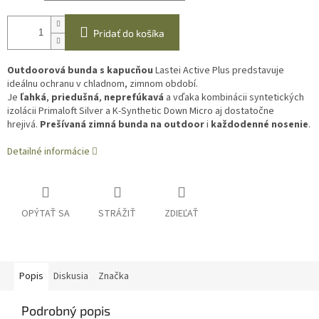
Pridať do košíka
Outdoorová bunda s kapucňou
Lastei Active Plus predstavuje
ideálnu ochranu v chladnom, zimnom období.
Je
ľahká
,
priedušná
,
neprefúkavá
a vďaka kombinácii syntetických
izolácii Primaloft Silver a K-Synthetic Down Micro aj dostatočne
hrejivá.
Prešívaná
zimná bunda na outdoor
i
každodenné nosenie
.
Detailné informácie
OPÝTAŤ SA
STRÁŽIŤ
ZDIEĽAŤ
Popis
Diskusia
Značka
Podrobný popis