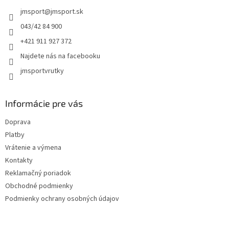
t
jmsport
@
jmsport.sk
i
e
043/42 84 900
+421 911 927 372
Najdete nás na facebooku
jmsportvrutky
Informácie pre vás
Doprava
Platby
Vrátenie a výmena
Kontakty
Reklamačný poriadok
Obchodné podmienky
Podmienky ochrany osobných údajov