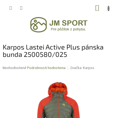
Prejsť
NÁKUP
na
obsah
KOŠÍK
Karpos Lastei Active Plus pánska
bunda 2500580/025
Priemerné
Neohodnotené
Podrobnosti hodnotenia
Značka:
Karpos
hodnotenie
produktu
je
0,0
z
5
hviezdičiek.