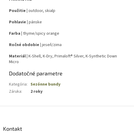
Použitie |
outdoor, skialp
Pohlavie |
pánske
Farba |
thyme/spicy orange
Ročné obdobie |
jeseň/zima
Materiál |
K-Shell, K-Dry, Primaloft® Silver, K-Synthetic Down
Micro
Dodatočné parametre
Kategória
:
Sezónne bundy
Záruka
:
2 roky
Z
á
p
ä
Kontakt