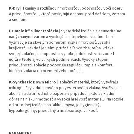
K-Dry |
Tkaniny s rozličnou hmotnosťou, odolnosťou voči oderu
a priedušnosťou, ktoré poskytujú ochranu pred dažďom, vetrom
a snehom.
Primaloft® Silver Izolácia |
Syntetická izolácia s neuveriteľne
nadýchaným tvarom a vynikajúcimi tepelnými vlastnosťami.
Vyznačuje sa skvelým pomerom: nízka hmotnosť/vysoká
hrejivosť. Taktiež je veľmi pružná a ľahko zbaliteľná. Vďaka
svojej izolačnej schopnosti a vysokej odolnosti voči vode ťa
udrží v teple aj vo vlhkých podmienkach. Vysoký stupeň
priedušnosti izolácie podporuje reguláciu tepla a komfort.
Ideálna izolácia do premenlivého počasia.
K-Synthetic Down Micro |
Izolačný materiál, ktorý vytvárajú
mikroguličky z dutinkového polyesterového vlákna. Využíva sa
ako náhrada prírodného páperia v prípadoch, kde sa kladie
dôraz na nízku hmotnosť a vysokú hrejivosť materiálu. Na rozdiel
od prírodnej izolácie sa ľahko umýva, je hygienický,
hypoalergénny, priedušný a neabsorbuje vlhkosť.
PARAMETRE