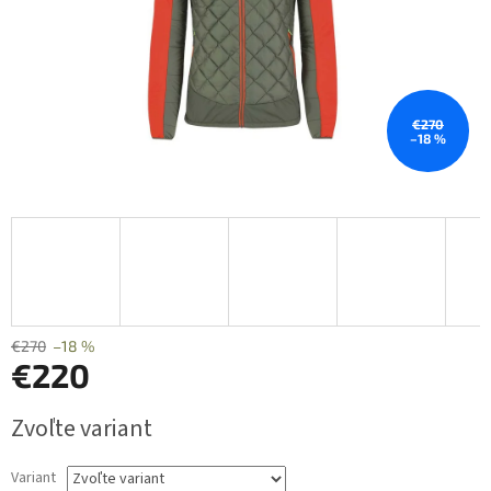
€270
–18 %
€270
–18 %
€220
Jednotková
Zvoľte variant
cena:
Variant