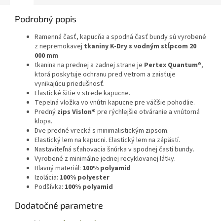
Podrobný popis
Ramenná časť, kapucňa a spodná časť bundy sú vyrobené
z nepremokavej
tkaniny K-Dry s
vodným stĺpcom 20
000 mm
tkanina na prednej a zadnej strane je
Pertex Quantum
®,
ktorá poskytuje ochranu pred vetrom a zaisťuje
vynikajúcu priedušnosť.
Elastické šitie v strede kapucne.
Tepelná vložka vo vnútri kapucne pre väčšie pohodlie.
Predný
zips Vislon®
pre rýchlejšie otváranie a vnútorná
klopa.
Dve predné vrecká s minimalistickým zipsom.
Elastický lem na kapucni. Elastický lem na zápästí.
Nastaviteľná sťahovacia šnúrka v spodnej časti bundy.
Vyrobené z minimálne jednej recyklovanej látky.
Hlavný materiál:
100% polyamid
Izolácia:
100% polyester
Podšívka:
100% polyamid
Dodatočné parametre