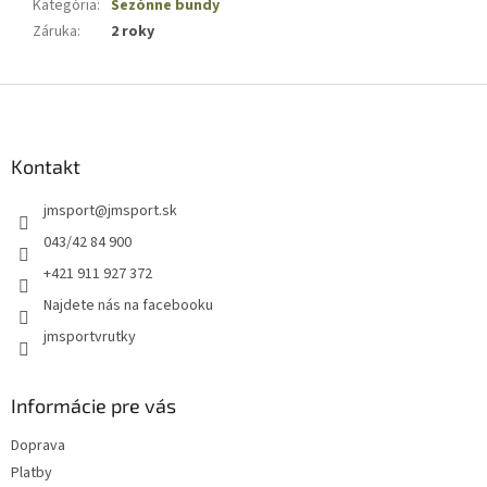
Kategória
:
Sezónne bundy
Záruka
:
2 roky
Z
á
p
ä
Kontakt
t
jmsport
@
jmsport.sk
i
e
043/42 84 900
+421 911 927 372
Najdete nás na facebooku
jmsportvrutky
Informácie pre vás
Doprava
Platby