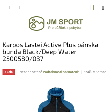
Prejsť
NÁKUP
na
obsah
KOŠÍK
Karpos Lastei Active Plus pánska
bunda Black/Deep Water
2500580/037
Priemerné
Neohodnotené
Podrobnosti hodnotenia
Značka:
Karpos
Akcia
hodnotenie
produktu
je
0,0
z
5
hviezdičiek.