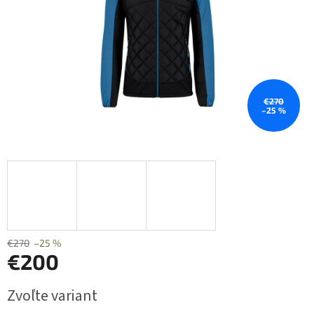
€270
–25 %
€270
–25 %
€200
Jednotková
Zvoľte variant
cena: