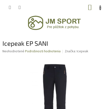
Prejsť
NÁKUP
na
obsah
KOŠÍK
Icepeak EP SANI
Priemerné
Neohodnotené
Podrobnosti hodnotenia
Značka:
Icepeak
hodnotenie
produktu
je
0,0
z
5
hviezdičiek.