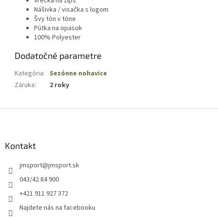
Vrecká na zips
Nášivka / visačka s logom
Švy tón v tóne
Pútka na opasok
100
%
Polyester
Dodatočné parametre
Kategória
:
Sezónne nohavice
Záruka
:
2 roky
Z
á
p
ä
Kontakt
t
jmsport
@
jmsport.sk
i
e
043/42 84 900
+421 911 927 372
Najdete nás na facebooku