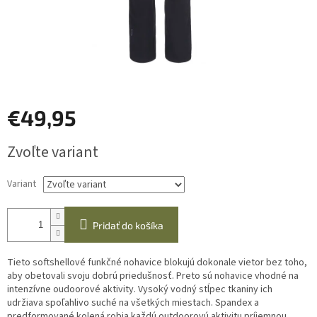
€49,95
Jednotková
Zvoľte variant
cena:
Variant
Pridať do košíka
Tieto softshellové funkčné nohavice blokujú dokonale vietor bez toho,
aby obetovali svoju dobrú priedušnosť. Preto sú nohavice vhodné na
intenzívne oudoorové aktivity. Vysoký vodný stĺpec tkaniny ich
udržiava spoľahlivo suché na všetkých miestach. Spandex a
predformované kolená robia každú outdoorovú aktivitu príjemnou,