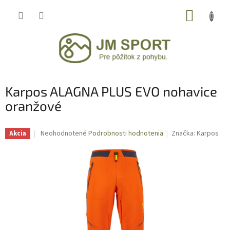
Prejsť
NÁKUP
na
obsah
KOŠÍK
Karpos ALAGNA PLUS EVO nohavice
oranžové
Priemerné
Neohodnotené
Podrobnosti hodnotenia
Značka:
Karpos
Akcia
hodnotenie
produktu
je
0,0
z
5
hviezdičiek.