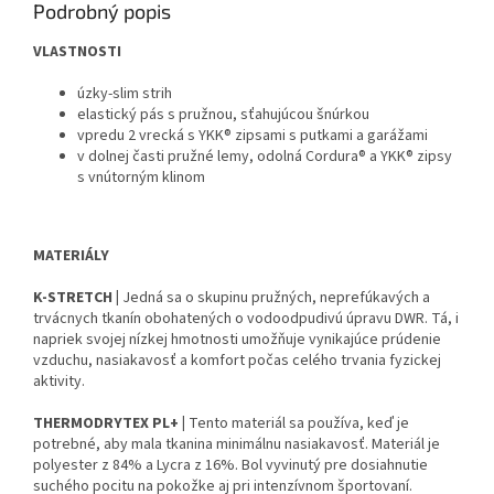
Podrobný popis
VLASTNOSTI
úzky-slim strih
elastický pás s pružnou, sťahujúcou šnúrkou
vpredu 2 vrecká s YKK® zipsami s putkami a garážami
v dolnej časti pružné lemy, odolná Cordura® a YKK® zipsy
s vnútorným klinom
MATERIÁLY
K-STRETCH |
Jedná sa o skupinu pružných, neprefúkavých a
trvácnych tkanín obohatených o vodoodpudivú úpravu DWR. Tá, i
napriek svojej nízkej hmotnosti umožňuje vynikajúce prúdenie
vzduchu, nasiakavosť a komfort počas celého trvania fyzickej
aktivity.
THERMODRYTEX PL+ |
Tento materiál sa používa, keď je
potrebné, aby mala tkanina minimálnu nasiakavosť. Materiál je
polyester z 84% a Lycra z 16%. Bol vyvinutý pre dosiahnutie
suchého pocitu na pokožke aj pri intenzívnom športovaní.