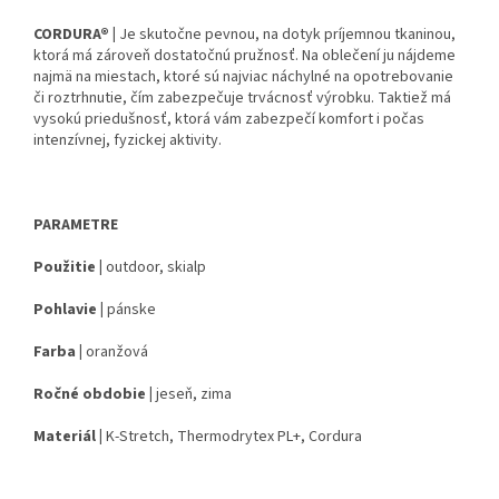
CORDURA® |
Je skutočne pevnou, na dotyk príjemnou tkaninou,
ktorá má zároveň dostatočnú pružnosť. Na oblečení ju nájdeme
najmä na miestach, ktoré sú najviac náchylné na opotrebovanie
či roztrhnutie, čím zabezpečuje trvácnosť výrobku. Taktiež má
vysokú priedušnosť, ktorá vám zabezpečí komfort i počas
intenzívnej, fyzickej aktivity.
PARAMETRE
Použitie |
outdoor, skialp
Pohlavie |
pánske
Farba |
oranžová
Ročné obdobie |
jeseň, zima
Materiál |
K-Stretch, Thermodrytex PL+, Cordura