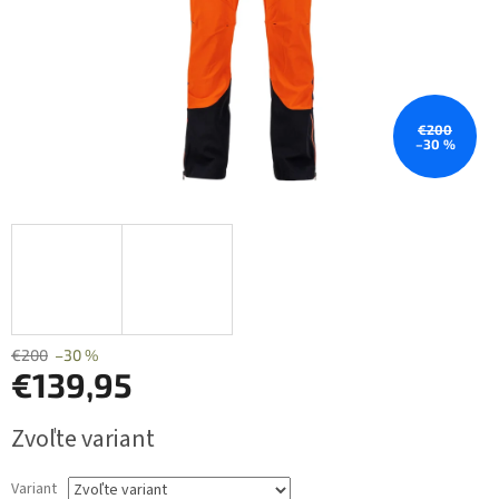
€200
–30 %
€200
–30 %
€139,95
Jednotková
Zvoľte variant
cena:
Variant