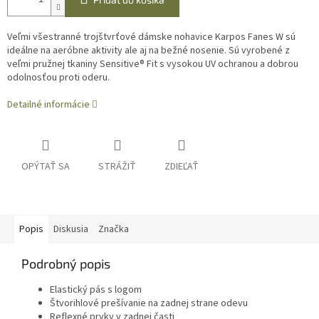
Veľmi všestranné trojštvrťové dámske nohavice Karpos Fanes W sú
ideálne na aeróbne aktivity ale aj na bežné nosenie. Sú vyrobené z
veľmi pružnej tkaniny Sensitive® Fit s vysokou UV ochranou a dobrou
odolnosťou proti oderu.
Detailné informácie
OPÝTAŤ SA
STRÁŽIŤ
ZDIEĽAŤ
Popis
Diskusia
Značka
Podrobný popis
Elastický pás s logom
Štvorihlové prešívanie na zadnej strane odevu
Reflexné prvky v zadnej časti