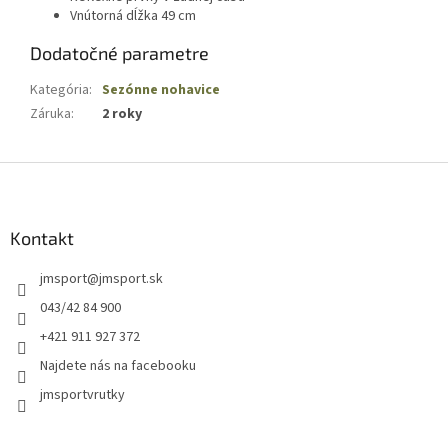
Vnútorná dĺžka 49 cm
Dodatočné parametre
Kategória
:
Sezónne nohavice
Záruka
:
2 roky
Z
á
p
ä
Kontakt
t
jmsport
@
jmsport.sk
i
e
043/42 84 900
+421 911 927 372
Najdete nás na facebooku
jmsportvrutky