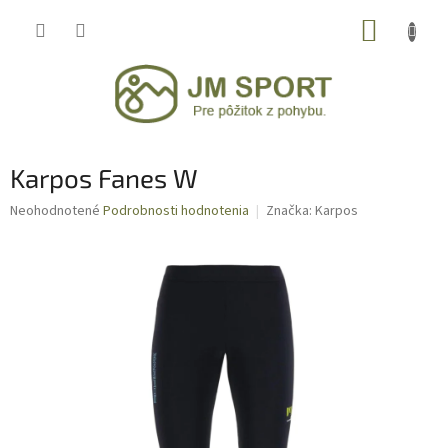
Prejsť
NÁKUP
na
obsah
KOŠÍK
Karpos Fanes W
Priemerné
Neohodnotené
Podrobnosti hodnotenia
Značka:
Karpos
hodnotenie
produktu
je
0,0
z
5
hviezdičiek.