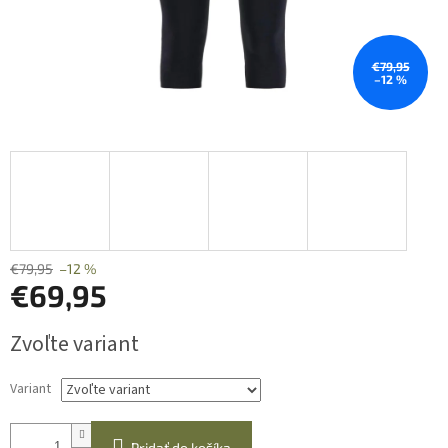
€79,95
–12 %
€79,95
–12 %
€69,95
Jednotková
Zvoľte variant
cena:
Variant
Pridať do košíka