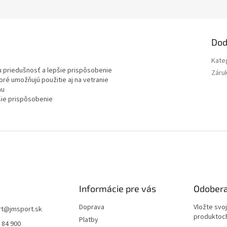
Dod
Kate
iu priedušnosť a lepšie prispôsobenie
Záru
ré umožňujú použitie aj na vetranie
hu
pšie prispôsobenie
Informácie pre vás
Odobera
Doprava
Vložte svo
rt
@
jmsport.sk
produktoch
Platby
 84 900