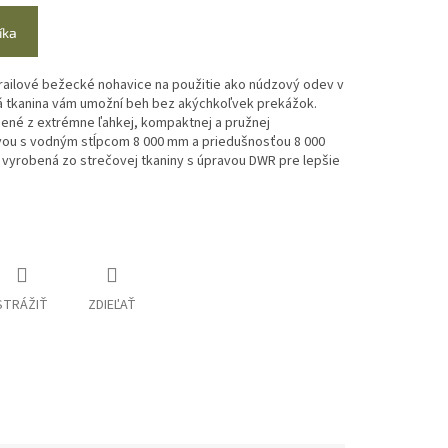
íka
trailové bežecké nohavice na použitie ako núdzový odev v
á tkanina vám umožní beh bez akýchkoľvek prekážok.
ené z extrémne ľahkej, kompaktnej a pružnej
vou s vodným stĺpcom 8 000 mm a priedušnosťou 8 000
 vyrobená zo strečovej tkaniny s úpravou DWR pre lepšie
STRÁŽIŤ
ZDIEĽAŤ