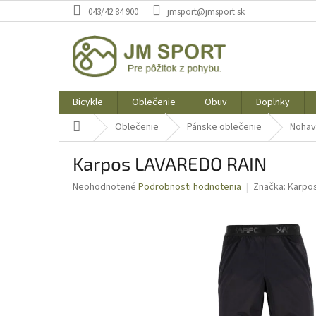
Prejsť
043/42 84 900
jmsport@jmsport.sk
na
obsah
Bicykle
Oblečenie
Obuv
Doplnky
Domov
Oblečenie
Pánske oblečenie
Nohav
Karpos LAVAREDO RAIN
Priemerné
Neohodnotené
Podrobnosti hodnotenia
Značka:
Karpo
hodnotenie
produktu
je
0,0
z
5
hviezdičiek.