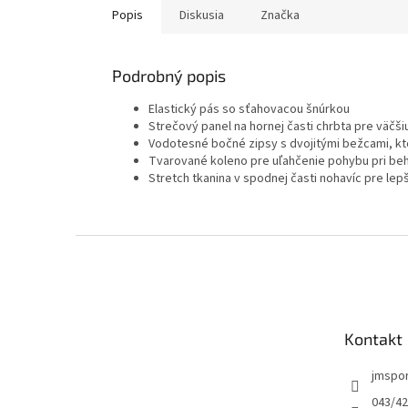
Popis
Diskusia
Značka
Podrobný popis
Elastický pás so sťahovacou šnúrkou
Strečový panel na hornej časti chrbta pre väčš
Vodotesné bočné zipsy s dvojitými bežcami, kto
Tvarované koleno pre uľahčenie pohybu pri be
Stretch tkanina v spodnej časti nohavíc pre le
Z
á
p
ä
t
Kontakt
i
e
jmspo
043/42