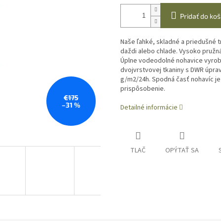
Pridať do koš
Naše ľahké, skladné a priedušné 
daždi alebo chlade. Vysoko pružn
Úplne vodeodolné nohavice vyrob
dvojvrstvovej tkaniny s DWR úpra
g/m2/24h. Spodná časť nohavíc je
prispôsobenie.
€175
–31 %
Detailné informácie
TLAČ
OPÝTAŤ SA