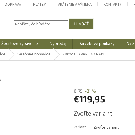
DOPRAVA
PLATBY
VRÁTENIE A VÝMENA
KONTAKTY
HĽADAŤ
Športové vybavenie
Výpredaj
Darčekové poukazy
Na S
ice
Sezónne nohavice
Karpos LAVAREDO RAIN
s
€175
–31 %
€119,95
Jednotková
Zvoľte variant
cena:
Variant