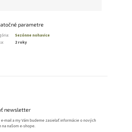
atočné parametre
gória
:
Sezónne nohavice
ka
:
2 roky
ť newsletter
j e-mail a my Vám budeme zasielať informácie o nových
 na našom e-shope.