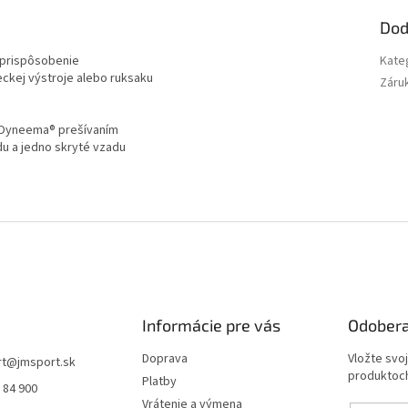
Dod
e prispôsobenie
Kate
eckej výstroje alebo ruksaku
Záru
m Dyneema® prešívaním
du a jedno skryté vzadu
Informácie pre vás
Odobera
Doprava
Vložte svo
rt
@
jmsport.sk
produktoch
Platby
 84 900
Vrátenie a výmena