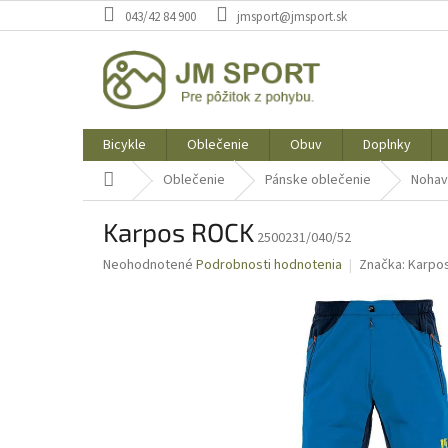
Prejsť
043/42 84 900
jmsport@jmsport.sk
na
obsah
Bicykle
Oblečenie
Obuv
Doplnky
Domov
Oblečenie
Pánske oblečenie
Nohav
Karpos ROCK
2500231/040/52
Priemerné
Neohodnotené
Podrobnosti hodnotenia
Značka:
Karpo
hodnotenie
produktu
je
0,0
z
5
hviezdičiek.