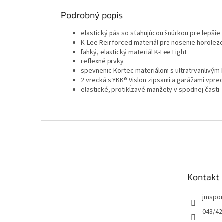
Podrobný popis
elastický pás so sťahujúcou šnúrkou pre lepši
K-Lee Reinforced materiál pre nosenie horolez
ľahký, elastický materiál K-Lee Light
reflexné prvky
spevnenie Kortec materiálom s ultratrvanlivý
2 vrecká s YKK® Vislon zipsami a garážami vpre
elastické, protikĺzavé manžety v spodnej časti
Z
á
p
ä
t
Kontakt
i
e
jmspo
043/42