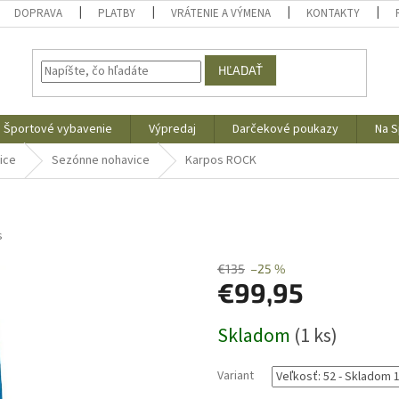
DOPRAVA
PLATBY
VRÁTENIE A VÝMENA
KONTAKTY
HĽADAŤ
Športové vybavenie
Výpredaj
Darčekové poukazy
Na S
ice
Sezónne nohavice
Karpos ROCK
s
€135
–25 %
€99,95
Jednotková
Skladom
(1 ks)
cena:
Variant