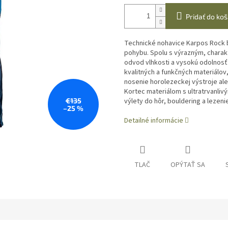
Pridať do koš
Technické nohavice Karpos Rock b
pohybu. Spolu s výrazným, charak
odvod vlhkosti a vysokú odolnosť 
kvalitných a funkčných materiálo
nosenie horolezeckej výstroje al
Kortec materiálom s ultratrvanli
€135
výlety do hôr, bouldering a lezeni
–25 %
Detailné informácie
TLAČ
OPÝTAŤ SA