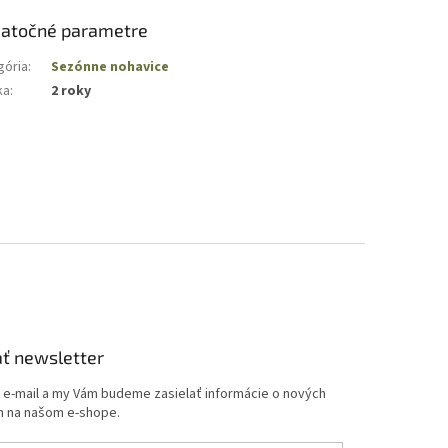
atočné parametre
gória
:
Sezónne nohavice
ka
:
2 roky
ť newsletter
j e-mail a my Vám budeme zasielať informácie o nových
 na našom e-shope.