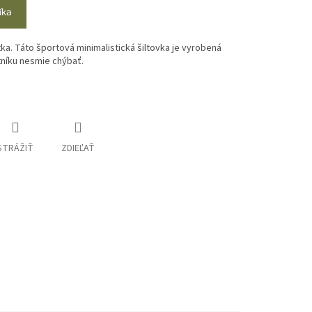
íka
ka. Táto športová minimalistická šiltovka je vyrobená
tníku nesmie chýbať.
STRÁŽIŤ
ZDIEĽAŤ