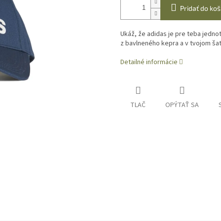
Pridať do koš
Ukáž, že adidas je pre teba jednot
z bavlneného kepra a v tvojom ša
Detailné informácie
TLAČ
OPÝTAŤ SA