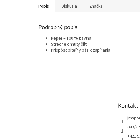
Popis
Diskusia
Značka
Podrobný popis
Keper – 100 % bavlna
Stredne ohnutý šilt
Prispôsobiteľný pásik zapínania
Z
á
p
ä
t
Kontakt
i
e
jmspo
043/42
+421 9