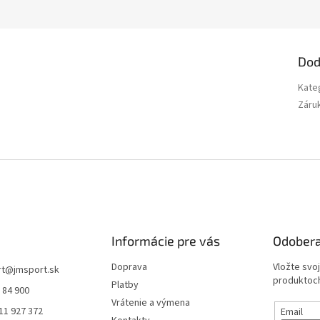
Dod
Kate
Záru
Informácie pre vás
Odobera
Doprava
Vložte svo
rt
@
jmsport.sk
produktoch
Platby
 84 900
Vrátenie a výmena
11 927 372
Email