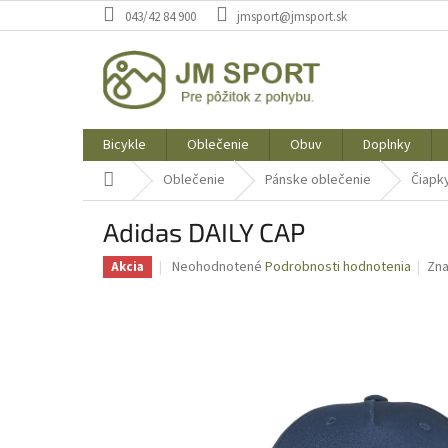
Prejsť
043/42 84 900
jmsport@jmsport.sk
na
obsah
Bicykle
Oblečenie
Obuv
Doplnky
Domov
Oblečenie
Pánske oblečenie
Čiapky
Adidas DAILY CAP
Priemerné
Neohodnotené
Podrobnosti hodnotenia
Zn
Akcia
hodnotenie
produktu
je
0,0
z
5
hviezdičiek.