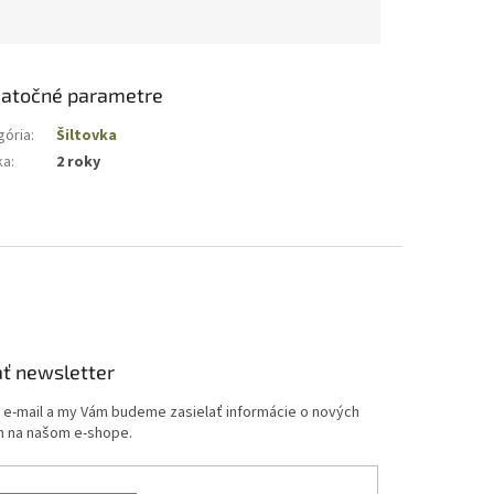
atočné parametre
gória
:
Šiltovka
ka
:
2 roky
ť newsletter
j e-mail a my Vám budeme zasielať informácie o nových
 na našom e-shope.