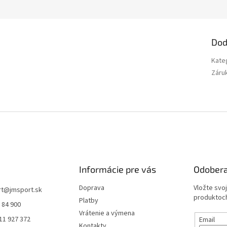
Dod
Kate
Záru
Informácie pre vás
Odobera
Doprava
Vložte svo
rt
@
jmsport.sk
produktoch
Platby
 84 900
Vrátenie a výmena
11 927 372
Email
Kontakty