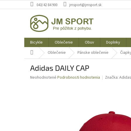
Prejsť
043/42 84 900
jmsport@jmsport.sk
na
obsah
Bicykle
Oblečenie
Obuv
Doplnky
Domov
Oblečenie
Pánske oblečenie
Čiapky
Adidas DAILY CAP
Priemerné
Neohodnotené
Podrobnosti hodnotenia
Značka:
Adida
hodnotenie
produktu
je
0,0
z
5
hviezdičiek.