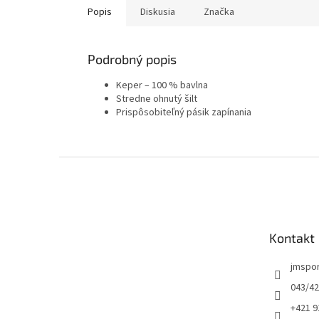
Popis
Diskusia
Značka
Podrobný popis
Keper – 100 % bavlna
Stredne ohnutý šilt
Prispôsobiteľný pásik zapínania
Z
á
p
ä
t
Kontakt
i
e
jmspo
043/42
+421 9