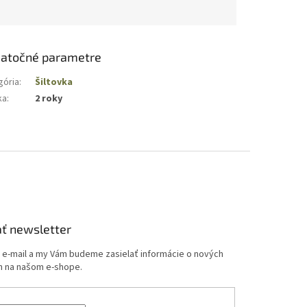
atočné parametre
gória
:
Šiltovka
ka
:
2 roky
ť newsletter
j e-mail a my Vám budeme zasielať informácie o nových
 na našom e-shope.