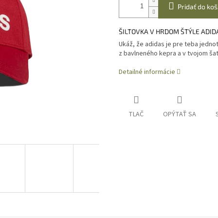
Pridať do koš
ŠILTOVKA V HRDOM ŠTÝLE ADID
Ukáž, že adidas je pre teba jednot
z bavlneného kepra a v tvojom ša
Detailné informácie
TLAČ
OPÝTAŤ SA