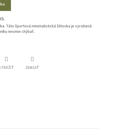
íka
AS.
ka. Táto športová minimalistická šiltovka je vyrobená
tníku nesmie chýbať.
STRÁŽIŤ
ZDIEĽAŤ