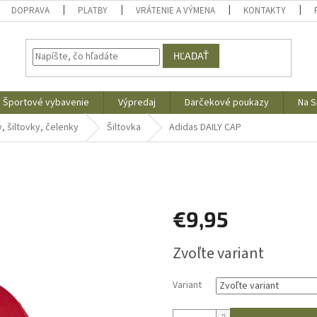
DOPRAVA
PLATBY
VRÁTENIE A VÝMENA
KONTAKTY
HĽADAŤ
Športové vybavenie
Výpredaj
Darčekové poukazy
Na S
, šiltovky, čelenky
Šiltovka
Adidas DAILY CAP
s
€9,95
Jednotková
Zvoľte variant
cena:
Variant