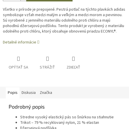
Všetko v prírode je prepojené. Pestrá potlač na týchto plavkách adidas
symbolizuje vzťah medzi malým a veľkým a medzi morom a pevninou.
Sú vyrobené z jemného materiálu odolného proti chlóru a majú
pohodlnú džersejovú podšívku. Tento produkt je vyrobený z materiálu
odolného proti chlóru, ktorý obsahuje obnovenú priadzu ECONYL®.
Detailné informácie
OPÝTAŤ SA
STRÁŽIŤ
ZDIEĽAŤ
Popis
Diskusia
Značka
Podrobný popis
Stredne vysoký elastický pás so šnúrkou na stiahnutie
Trikot – 79 % recyklovaný nylon, 21 % elastan
Džersejová podšívka