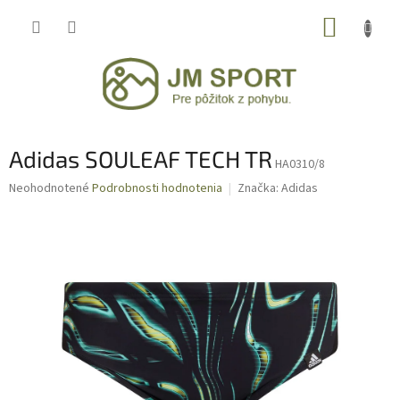
Prejsť
NÁKUP
na
obsah
KOŠÍK
Adidas SOULEAF TECH TR
HA0310/8
Priemerné
Neohodnotené
Podrobnosti hodnotenia
Značka:
Adidas
hodnotenie
produktu
je
0,0
z
5
hviezdičiek.