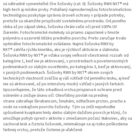
sú náhradné vymeniteľné číre šošovky (cat. 0). Šošovky RWX NXT® má
high-tech aj módne prvky. Poháňaný najmodernejšou fotochromatickou
technológiou poskytuje správnu úroveň ochrany v prípade potreby,
pretože sa okamžite prispôsobí svetelnému prostrediu. Od jasného
slnka až po západ slnka, šošovka chráni vaše oči pred 100% UV
žiarením. Fotochromické molekuly sú priamo zapustené v hmote
polyméru a uzavreté blízko predného povrchu. Preto zaručuje trvalo
optimálne fotochromatické ovládanie. Najmä šošovka RWX by
NXT® zahŕňa rýchlu kinetiku, ako je rýchlosť aktivácie a slabnutia.
Šošovka RWX by NXT® je vďaka svojej veľkosti všestranná: rozsah: od
kategórie 1, keď nie je aktivovaný, v prostrediach a poveternostných
podmienkach so slabým osvetlením, po kategóriu 3, keď je aktivovaný,
v jasných podmienkach. Šošovky RWX by NXT® okrem svojich
technických vlastností zväčšia aj váš vzhľad! Od jemného lesku, aj keď
nie sú aktivované, až po intenzívny modrý vzhľad v jasných farbách.
Upozorňujeme, že táto zrkadlová vrstva prispieva k ochrane pred
oslnením a znižuje únavu očí. Oleofóbny povlak na prednej
strane zabraňuje škrabancom, šmuhám, odtlačkom prstov, prachu a
vode na vonkajšom povrchu šošovky. Tým sa zníži nepohodlie
spôsobené kvapkami hmly alebo slabým dažďom povrch je klzný, čo
umožňuje pohyb vpred v aktivite v zmiešanom počasí. Nakoniec, aby sa
zachoval lesk a čistota šošoviek, minimalizuje sa aj riziko poškodenia
farbnej vrstvy, pretože čistenie je uľahčené.