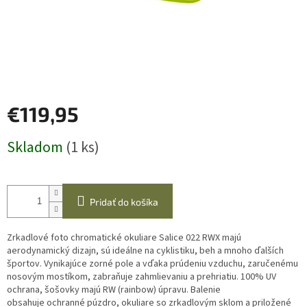
€119,95
Jednotková
Skladom
(1 ks)
cena:
Pridať do košíka
Zrkadlové foto chromatické okuliare Salice 022 RWX majú
aerodynamický dizajn, sú ideálne na cyklistiku, beh a mnoho ďalších
športov. Vynikajúce zorné pole a vďaka prúdeniu vzduchu, zaručenému
nosovým mostíkom, zabraňuje zahmlievaniu a prehriatiu. 100% UV
ochrana, šošovky majú RW (rainbow) úpravu. Balenie
obsahuje ochranné púzdro, okuliare so zrkadlovým sklom a priložené