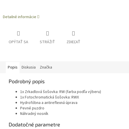
Detailné informácie
OPÝTAŤ SA
STRÁŽIŤ
ZDIEĽAŤ
Popis
Diskusia
Značka
Podrobný popis
1x Zrkadlová šošovka: RW (farba podľa výberu)
1x Fotochromatická šošovka: RWX
Hydrofóbna a antireflexná úprava
Pevné puzdro
Náhradný nosník
Dodatočné parametre