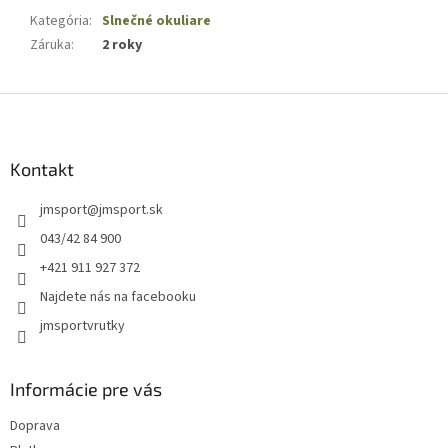
Kategória
:
Slnečné okuliare
Záruka
:
2 roky
Z
á
p
ä
Kontakt
t
jmsport
@
jmsport.sk
i
e
043/42 84 900
+421 911 927 372
Najdete nás na facebooku
jmsportvrutky
Informácie pre vás
Doprava