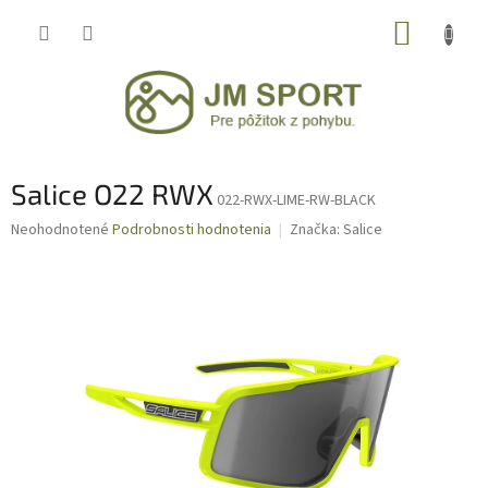
Prejsť
NÁKUP
na
obsah
KOŠÍK
Salice O22 RWX
022-RWX-LIME-RW-BLACK
Priemerné
Neohodnotené
Podrobnosti hodnotenia
Značka:
Salice
hodnotenie
produktu
je
0,0
z
5
hviezdičiek.