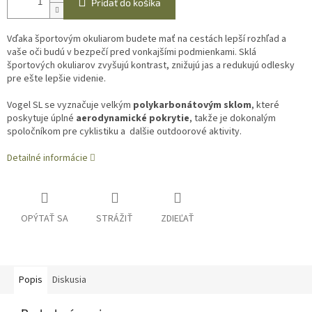
Pridať do košíka
Vďaka športovým okuliarom budete mať na cestách lepší rozhľad a
vaše oči budú v bezpečí pred vonkajšími podmienkami. Sklá
športových okuliarov zvyšujú kontrast, znižujú jas a redukujú odlesky
pre ešte lepšie videnie.
Vogel SL se vyznačuje velkým
polykarbonátovým sklom
, které
poskytuje úplné
aerodynamické pokrytie
, takže je dokonalým
spoločníkom pre cyklistiku a dalšie outdoorové aktivity.
Detailné informácie
OPÝTAŤ SA
STRÁŽIŤ
ZDIEĽAŤ
Popis
Diskusia