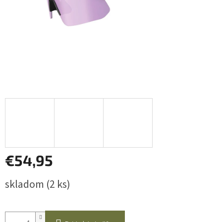
€54,95
Jednotková
skladom
(2 ks)
cena: