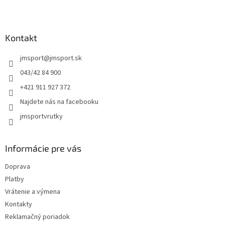
Z
á
p
ä
Kontakt
t
jmsport
@
jmsport.sk
i
e
043/42 84 900
+421 911 927 372
Najdete nás na facebooku
jmsportvrutky
Informácie pre vás
Doprava
Platby
Vrátenie a výmena
Kontakty
Reklamačný poriadok