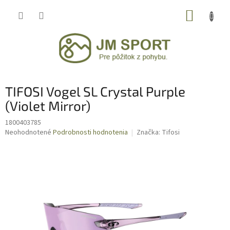
Prejsť
NÁKUP
na
obsah
KOŠÍK
TIFOSI Vogel SL Crystal Purple
(Violet Mirror)
1800403785
Priemerné
Neohodnotené
Podrobnosti hodnotenia
Značka:
Tifosi
hodnotenie
produktu
je
0,0
z
5
hviezdičiek.