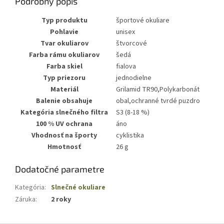
Podrobný popis
Typ produktu
športové okuliare
Pohlavie
unisex
Tvar okuliarov
štvorcové
Farba rámu okuliarov
šedá
Farba skiel
fialova
Typ priezoru
jednodielne
Materiál
Grilamid TR90,Polykarbonát
Balenie obsahuje
obal,ochranné tvrdé puzdro
Kategória slnečného filtra
S3 (8-18 %)
100 % UV ochrana
áno
Vhodnosť na športy
cyklistika
Hmotnosť
26 g
Dodatočné parametre
Kategória
:
Slnečné okuliare
Záruka
:
2 roky