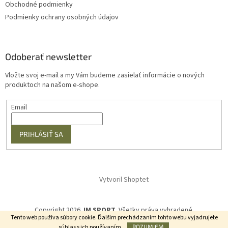
Obchodné podmienky
Podmienky ochrany osobných údajov
Odoberať newsletter
Vložte svoj e-mail a my Vám budeme zasielať informácie o nových
produktoch na našom e-shope.
Email
PRIHLÁSIŤ SA
Vytvoril Shoptet
Copyright 2026
JM SPORT
. Všetky práva vyhradené.
Tento web používa súbory cookie. Ďalším prechádzaním tohto webu vyjadrujete
súhlas s ich používaním.
ROZUMIEM