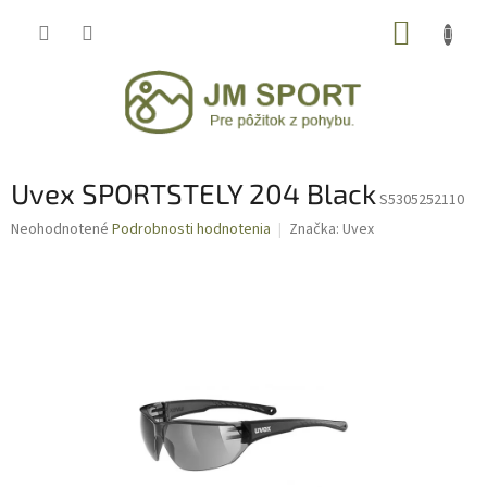
Prejsť
NÁKUP
na
obsah
KOŠÍK
Uvex SPORTSTELY 204 Black
S5305252110
Priemerné
Neohodnotené
Podrobnosti hodnotenia
Značka:
Uvex
hodnotenie
produktu
je
0,0
z
5
hviezdičiek.