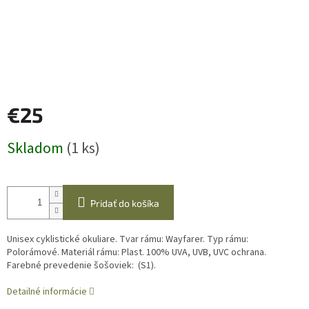
€25
Jednotková
Skladom
(1 ks)
cena:
Pridať do košíka
Unisex cyklistické okuliare. Tvar rámu: Wayfarer. Typ rámu:
Polorámové. Materiál rámu: Plast. 100% UVA, UVB, UVC ochrana.
Farebné prevedenie šošoviek: (S1).
Detailné informácie