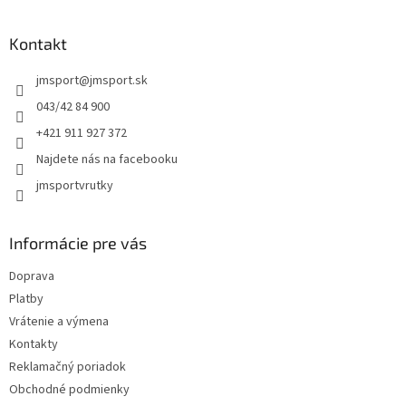
á
p
ä
Kontakt
t
jmsport
@
jmsport.sk
i
e
043/42 84 900
+421 911 927 372
Najdete nás na facebooku
jmsportvrutky
Informácie pre vás
Doprava
Platby
Vrátenie a výmena
Kontakty
Reklamačný poriadok
Obchodné podmienky