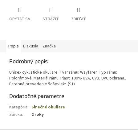
OPÝTAŤ SA
STRÁŽIŤ
ZDIEĽAŤ
Popis
Diskusia
Značka
Podrobný popis
Unisex cyklistické okuliare. Tvar rámu: Wayfarer. Typ rámu:
Polorámové. Materiál rámu: Plast. 100% UVA, UVB, UVC ochrana..
Farebné prevedenie šošoviek: (S1).
Dodatočné parametre
Kategória
:
Slnečné okuliare
Záruka
:
2 roky
Z