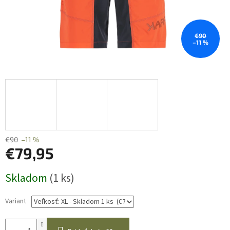
€90
–11 %
€90
–11 %
€79,95
Jednotková
Skladom
(1 ks)
cena:
Variant