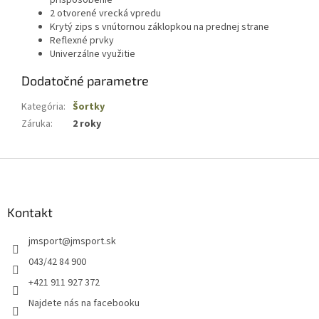
prispôsobenie
2 otvorené vrecká vpredu
Krytý zips s vnútornou záklopkou na prednej strane
Reflexné prvky
Univerzálne využitie
Dodatočné parametre
Kategória
:
Šortky
Záruka
:
2 roky
Z
á
p
ä
Kontakt
t
jmsport
@
jmsport.sk
i
e
043/42 84 900
+421 911 927 372
Najdete nás na facebooku