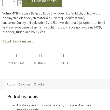
Pridať do košíka
Voľné MTB kraťasy
Ballistic Evo sú vyrobené z ľahkých, chladivých,
odolných a elastických materiálov. Nemajú odnímateľné,
vnútorné šortky ani cyklistickú vložku. Pre dokonalé prispôsobenie sú
kraťasy vybavené pásikmi na suchým zips.
Krátke nohavice na MTB,
outdoor, turistiku
a voľný čas.
Detailné informácie
OPÝTAŤ SA
STRÁŽIŤ
ZDIEĽAŤ
Popis
Diskusia
Značka
Podrobný popis
Elastický pás s pásikmi na suchý zips pre dokonalé