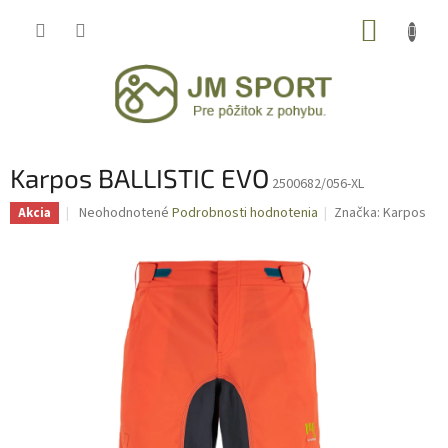
Prejsť
NÁKUP
na
obsah
KOŠÍK
Karpos BALLISTIC EVO
2500682/056-XL
Priemerné
Neohodnotené
Podrobnosti hodnotenia
Značka:
Karpos
Akcia
hodnotenie
produktu
je
0,0
z
5
hviezdičiek.