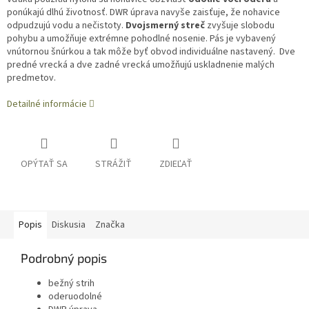
ponúkajú dlhú životnosť. DWR úprava navyše zaisťuje, že nohavice
odpudzujú vodu a nečistoty.
Dvojsmerný streč
zvyšuje slobodu
pohybu a umožňuje extrémne pohodlné nosenie. Pás je vybavený
vnútornou šnúrkou a tak môže byť obvod individuálne nastavený. Dve
predné vrecká a dve zadné vrecká umožňujú uskladnenie malých
predmetov.
Detailné informácie
OPÝTAŤ SA
STRÁŽIŤ
ZDIEĽAŤ
Popis
Diskusia
Značka
Podrobný popis
bežný strih
oderuodolné