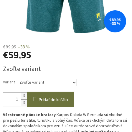
€89,95
–33 %
€89,95
–33 %
€59,95
Jednotková
Zvoľte variant
cena:
Variant
Pridať do košíka
Všestranné pánske kraťasy
Karpos Dolada W Bermuda sú vhodné
pre pešiu turistiku, turistiku a voľný čas. Vďaka praktickým detailom sú
dokonalým spoločníkom pre vzrušujúce outdoorové dobrodružstvá.
Vďaka použitiu nylonu sú nohavice obzvlášť
odolné voči oderu
a