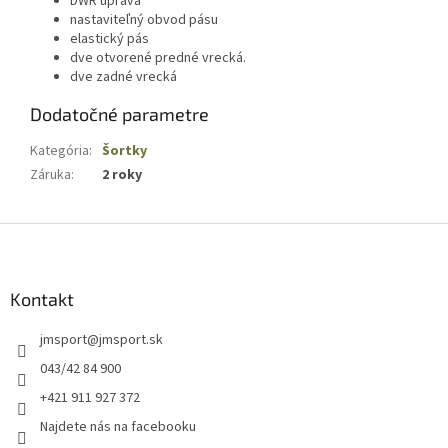
DWR úprava
nastaviteľný obvod pásu
elastický pás
dve otvorené predné vrecká.
dve zadné vrecká
Dodatočné parametre
Kategória
:
Šortky
Záruka
:
2 roky
Z
á
p
ä
Kontakt
t
jmsport
@
jmsport.sk
i
e
043/42 84 900
+421 911 927 372
Najdete nás na facebooku