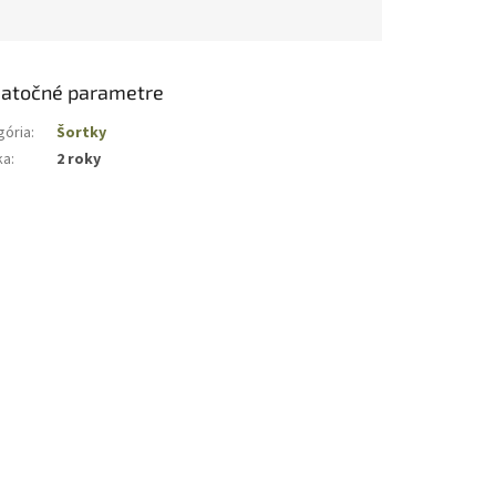
atočné parametre
gória
:
Šortky
ka
:
2 roky