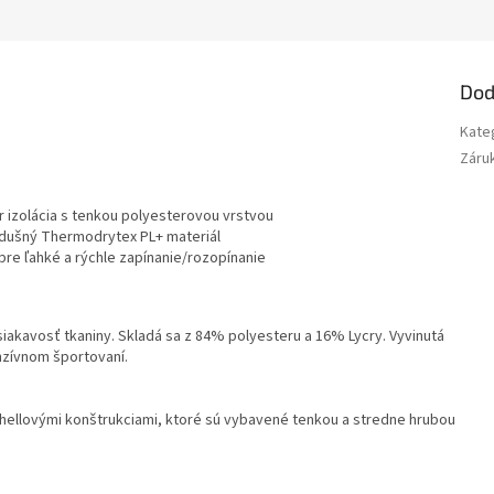
Dod
Kate
Záru
er izolácia s tenkou polyesterovou vrstvou
iedušný Thermodrytex PL+ materiál
pre ľahké a rýchle zapínanie/rozopínanie
iakavosť tkaniny. Skladá sa z 84% polyesteru a 16% Lycry. Vyvinutá
nzívnom športovaní.
shellovými konštrukciami, ktoré sú vybavené tenkou a stredne hrubou