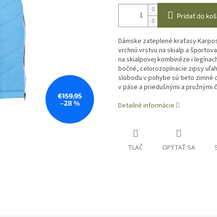
Pridať do koš
Dámske zateplené kraťasy Karpos 
vrchnú vrstvu na skialp a športov
na skialpovej kombinéze i legínach
bočné, celorozopínacie zipsy uľah
slobodu v pohybe sú tieto zimné
v páse a priedušnými a pružnými 
€159,95
–28 %
Detailné informácie
TLAČ
OPÝTAŤ SA