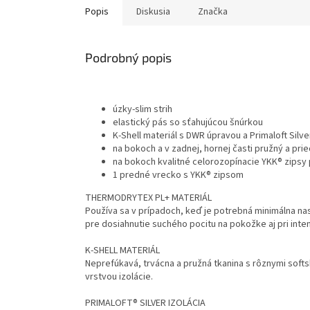
Popis
Diskusia
Značka
Podrobný popis
úzky-slim strih
elastický pás so sťahujúcou šnúrkou
K-Shell materiál s DWR úpravou a Primaloft Silv
na bokoch a v zadnej, hornej časti pružný a pr
na bokoch kvalitné celorozopínacie YKK® zipsy 
1 predné vrecko s YKK® zipsom
THERMODRYTEX PL+ MATERIÁL
Používa sa v prípadoch, keď je potrebná minimálna nas
pre dosiahnutie suchého pocitu na pokožke aj pri inte
K-SHELL MATERIÁL
Neprefúkavá, trvácna a pružná tkanina s rôznymi soft
vrstvou izolácie.
PRIMALOFT® SILVER IZOLÁCIA