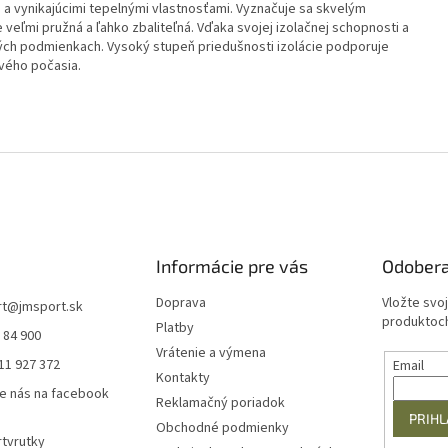
 a vynikajúcimi tepelnými vlastnosťami. Vyznačuje sa skvelým
veľmi pružná a ľahko zbaliteľná. Vďaka svojej izolačnej schopnosti a
hkých podmienkach. Vysoký stupeň priedušnosti izolácie podporuje
ivého počasia.
Informácie pre vás
Odobera
Doprava
Vložte svo
rt
@
jmsport.sk
produktoch
Platby
 84 900
Vrátenie a výmena
11 927 372
Email
Kontakty
e nás na facebook
Reklamačný poriadok
PRIHL
Obchodné podmienky
tvrutky