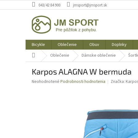
Prejsť
043/42 84 900
jmsport@jmsport.sk
na
obsah
Bicykle
Oblečenie
Obuv
Doplnky
Domov
Oblečenie
Dámske oblečenie
Šort
Karpos ALAGNA W bermuda
Priemerné
Neohodnotené
Podrobnosti hodnotenia
Značka:
Karpo
hodnotenie
produktu
je
0,0
z
5
hviezdičiek.