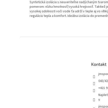
Syntetická izolácia s neuveriteľne nadýchaným tvarom
pomerom: nízka hmotnosť/vysoká hrejivosť. Taktiež je 
vysokej odolnosti voči vode ťa udrží v teple aj vo vl
reguláciu tepla a komfort. Ideálna izolácia do premenl
Z
á
p
ä
t
Kontakt
i
e
jmspo
043/42
+421 9
Najdet
u
jmspor