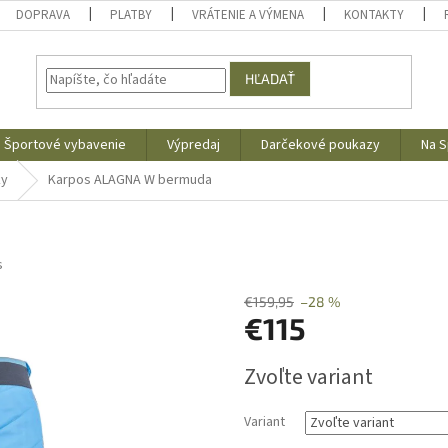
DOPRAVA
PLATBY
VRÁTENIE A VÝMENA
KONTAKTY
HĽADAŤ
Športové vybavenie
Výpredaj
Darčekové poukazy
Na S
ky
Karpos ALAGNA W bermuda
s
€159,95
–28 %
€115
Jednotková
Zvoľte variant
cena:
Variant