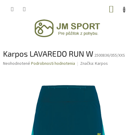
Prejsť
NÁKUP
na
obsah
KOŠÍK
Karpos LAVAREDO RUN W
2500836/055/XXS
Priemerné
Neohodnotené
Podrobnosti hodnotenia
Značka:
Karpos
hodnotenie
produktu
je
0,0
z
5
hviezdičiek.