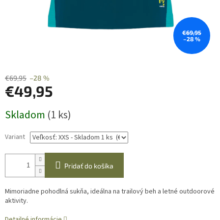
€69,95
–28 %
€69,95
–28 %
€49,95
Jednotková
Skladom
(1 ks)
cena:
Variant
Pridať do košíka
Mimoriadne pohodlná sukňa, ideálna na trailový beh a letné outdoorové
aktivity.
Detailné informácie