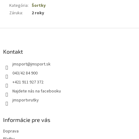
Kategória
:
Šortky
Záruka
:
2 roky
Z
á
p
ä
Kontakt
t
jmsport
@
jmsport.sk
i
e
043/42 84 900
+421 911 927 372
Najdete nás na facebooku
jmsportvrutky
Informácie pre vás
Doprava